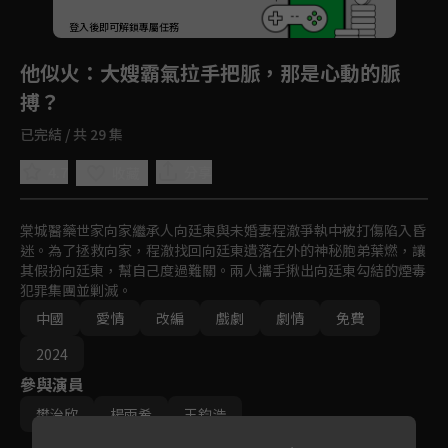
登入後即可解鎖專屬任務
Play
他似火
：大嫂霸氣拉手把脈，那是心動的脈
搏？
已完結 / 共 29 集
4.7
分享
收藏
棠城醫藥世家向家繼承人向廷東與未婚妻程澈爭執中被打傷陷入昏
迷。為了拯救向家，程澈找回向廷東遺落在外的神秘胞弟葉燃，讓
其假扮向廷東，幫自己度過難關。兩人攜手揪出向廷東勾結的煙毒
犯罪集團並剿滅。
中國
愛情
改編
戲劇
劇情
免費
2024
參與演員
樊治欣
楊雨希
王鈞浩