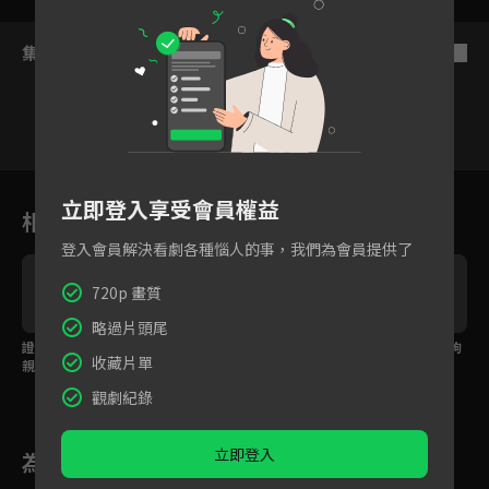
集數列表
反序
1
2
3
4
5
6
立即登入享受會員權益
相關花絮
登入會員解決看劇各種惱人的事，我們為會員提供了
720p 畫質
略過片頭尾
證婚人神助攻，一定要
大嫂霸氣拉手把脈，那
比起死板契約 甜甜拉鉤
收藏片單
親到嘴才罷休
是心動的脈搏？
更有用！
觀劇紀錄
立即登入
為您推薦