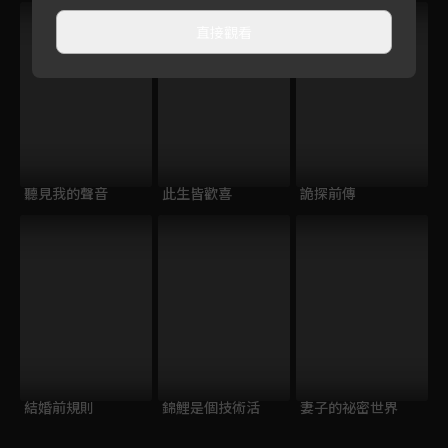
直接觀看
聽見我的聲音
此生皆歡喜
詭探前傳
結婚前規則
錦鯉是個技術活
妻子的祕密世界