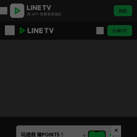
開啟
用 APP 免費看更精彩
升級VIP
他似火
Unmute
玩遊戲 賺POINTS！