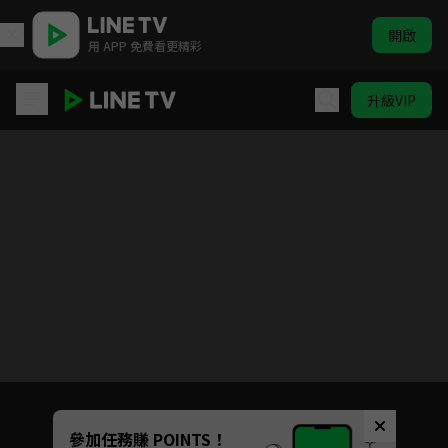
開啟
用 APP 免費看更精彩
升級VIP
歡迎光臨 等你來家1 第二季
Unmute
參加任務賺 POINTS！