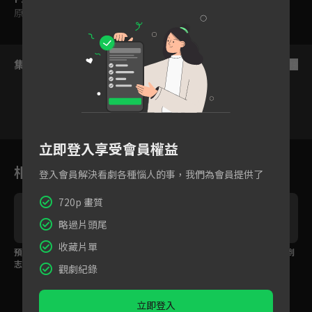
原創
｜
普遍級
集數列表
反序
立即登入享受會員權益
1
2
3
4
5
6
相關花絮
登入會員解決看劇各種惱人的事，我們為會員提供了
720p 畫質
略過片頭尾
收藏片單
預告：宣傳扛壩子健
預告：春風來啦～台南
預告：新主持Lulu報到
志，市集籌備勉強中
漁光島準備嗨起來
LINE TV 與你相見！
觀劇紀錄
立即登入