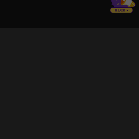
立即登入享受會員權益。
解鎖更多專屬功能，追劇更便利！
登入 / 註冊
巧克科技新媒體股份有限公司