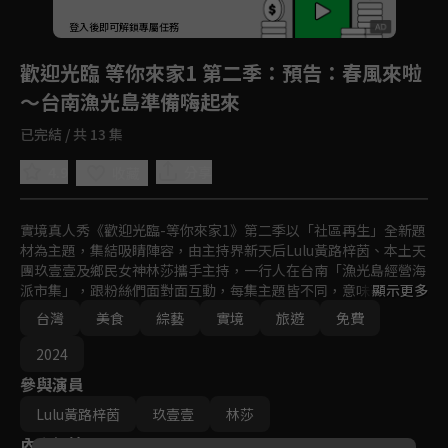
登入後即可解鎖專屬任務
Play
歡迎光臨 等你來家1 第二季
：預告：春風來啦
～台南漁光島準備嗨起來
已完結 / 共 13 集
4.9
分享
收藏
實境真人秀《歡迎光臨-等你來家1》第二季以「社區再生」全新題
材為主題，集結吸睛陣容，由主持界新天后Lulu黃路梓茵、本土天
團玖壹壹及鄉民女神林莎攜手主持，一行人在台南「漁光島經營海
派市集」，跟粉絲們面對面互動，每集主題皆不同，意味著有各種
顯示更多
不同的挑戰等著他們，令人相當期待！
台灣
美食
綜藝
實境
旅遊
免費
2024
參與演員
Lulu黃路梓茵
玖壹壹
林莎
內容標籤