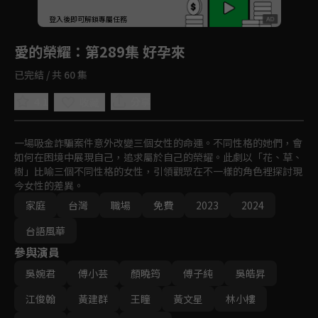
回首頁
登入後即可解鎖專屬任務
Play
愛的榮耀
：第289集 好孕來
已完結 / 共 60 集
4.1
分享
收藏
一場吸金詐騙案件意外改變三個女性的命運。不同性格的她們，會
如何在困境中展現自己，追求屬於自己的榮耀。此劇以「花、草、
樹」比喻三個不同性格的女性，引領觀眾在不一樣的角色裡探討現
今女性的差異。
家庭
台灣
職場
免費
2023
2024
台語風華
參與演員
吳婉君
傅小芸
顏曉筠
傅子純
吳皓昇
江俊翰
黃建群
王瞳
黃文星
林小樓