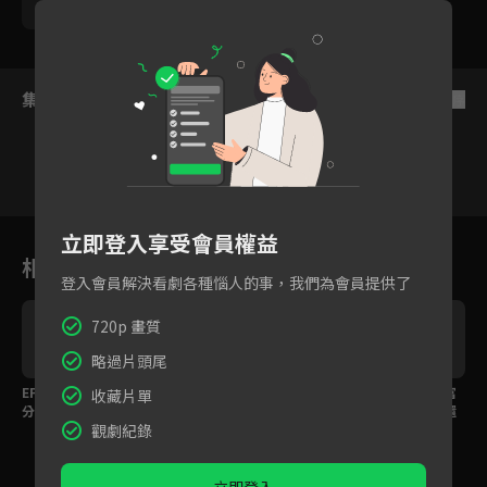
姚黛瑋
藍葦華
黃錦雯
集數列表
反序
286
287
288
289
290
291
立即登入享受會員權益
相關花絮
登入會員解決看劇各種惱人的事，我們為會員提供了
720p 畫質
略過片頭尾
EP291預告｜惠君巧妙
EP290預告｜瑞德健康
EP289預告｜惠君大富
收藏片單
分化，渣男渣女感情即
亮紅燈！主動安排愛嘉
再續前緣？復仇計畫還
觀劇紀錄
將破裂？
跟別人約會？
能繼續嗎？
立即登入