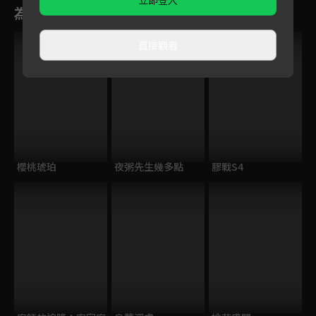
為您推薦
直接觀看
櫻桃琥珀
夜粥先生幾多點
膠戰S4