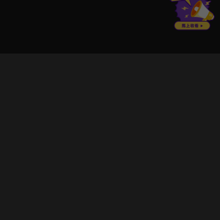
立即登入享受會員權益。
解鎖更多專屬功能，追劇更便利！
登入 / 註冊