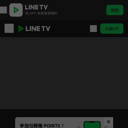
開啟
用 APP 免費看更精彩
升級VIP
愛的榮耀
目前未允許這部影片在你所在的地區播放
如有不便請見諒
Unmute
參加任務賺 POINTS！