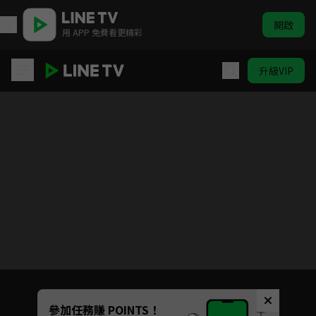
開啟
用 APP 免費看更精彩
升級VIP
愛的榮耀
目前未允許這部影片在你所在的地區播放
如有不便請見諒
Unmute
參加任務賺 POINTS！