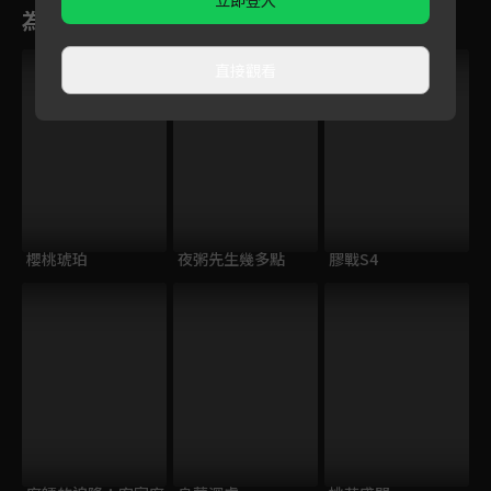
為您推薦
直接觀看
櫻桃琥珀
夜粥先生幾多點
膠戰S4