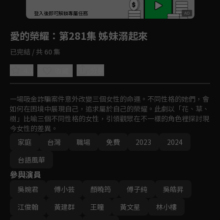
回首頁
登入後即可解鎖專屬任務
Play
愛的榮耀
：第281集 姊妹溺起來
已完結 / 共 60 集
4.1
分享
收藏
一場吸金詐騙案件意外改變三個女性的命運。不同性格的她們，會
如何在困境中展現自己，追求屬於自己的榮耀。此劇以「花、草、
樹」比喻三個不同性格的女性，引領觀眾在不一樣的角色裡探討現
今女性的差異。
家庭
台灣
職場
免費
2023
2024
台語風華
參與演員
吳婉君
傅小芸
顏曉筠
傅子純
吳皓昇
江俊翰
黃建群
王瞳
黃文星
林小樓