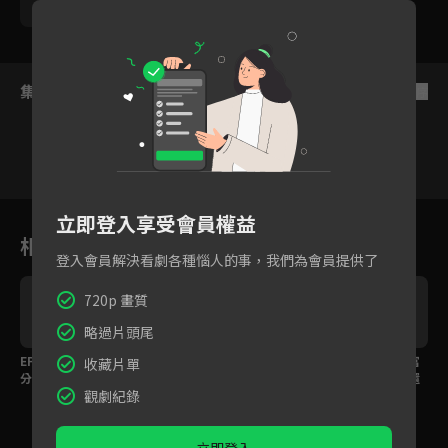
姚黛瑋
藍葦華
黃錦雯
集數列表
反序
278
279
280
281
282
283
28
立即登入享受會員權益
相關花絮
登入會員解決看劇各種惱人的事，我們為會員提供了
720p 畫質
略過片頭尾
EP291預告｜惠君巧妙
EP290預告｜瑞德健康
EP289預告｜惠君大富
收藏片單
分化，渣男渣女感情即
亮紅燈！主動安排愛嘉
再續前緣？復仇計畫還
觀劇紀錄
將破裂？
跟別人約會？
能繼續嗎？
立即登入