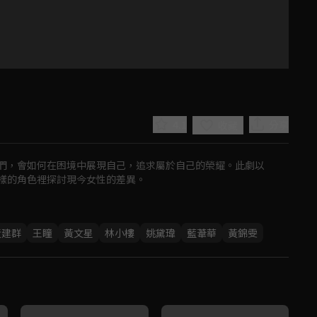
4.1
分享
收藏
們，會如何在困境中展現自己，追求屬於自己的榮耀。此劇以
樣的角色裡探討現今女性的差異。
Play
黃建群
王瞳
黃文星
林小樓
姚黛瑋
藍葦華
黃錦雯
Video