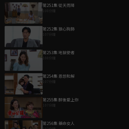
第251集 從天而降
108分鐘
第252集 狼心狗肺
107分鐘
第253集 地獄使者
108分鐘
第254集 恩怨和解
107分鐘
第255集 醉後愛上你
107分鐘
第256集 藥命女人
107分鐘