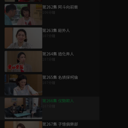
第262集 阿斗向前衝
106分鐘
第263集 局外人
107分鐘
第264集 造化弄人
107分鐘
第265集 名偵探柯倫
107分鐘
第266集 仗勢欺人
107分鐘
第267集 子憶俱樂部