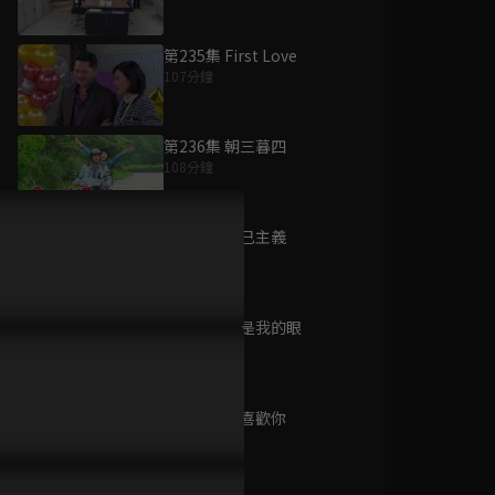
第235集 First Love
107分鐘
為您推薦
第236集 朝三暮四
108分鐘
櫻桃琥珀
已完結 / 共 24 集
第237集 利己主義
108分鐘
第238集 你是我的眼
夜粥先生幾多點
107分鐘
已完結 / 共 15 集
第239集 我喜歡你
108分鐘
膠戰S4