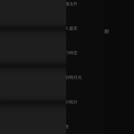
已完結 / 共 11 集
第240集 逍遙法外
107分鐘
第241集 女人當家
P287預告｜還沒婚禮就毀
EP286預告｜惠潔滿心歡喜穿
EP285預
廚師的迫降：客家廚
108分鐘
，惠潔的報應已經開始！
婚紗，新郎卻在看別人？
生機，不惜
房2
已完結 / 共 9 集
第242集 平行時空
108分鐘
烏蒙深處
已完結 / 共 28 集
第243集 床前明月光
108分鐘
第244集 將計就計
桃花盛開
106分鐘
已完結 / 共 8 集
第245集 成全
107分鐘