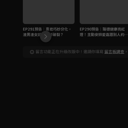
EP291預告｜惠君巧妙分化，
EP290預告｜瑞德健康亮紅
渣男渣女感情即將破裂？
燈！主動安排愛嘉跟別人約
會？
留言功能正在升級改版中！邀請你填寫
留言板調查