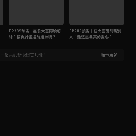
EP289預告｜惠君大富再續前
EP288預告｜在大富面前親別
E
緣？復仇計畫還能繼續嗎？
人！難道惠君真的變心？
容
，一起共創新版留言功能！
顯示更多