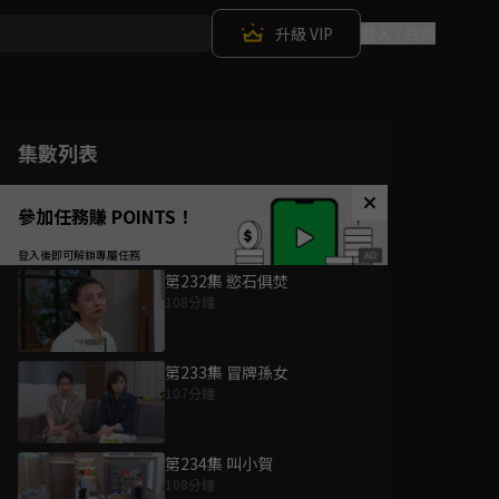
升級 VIP
登入 / 註冊
集數列表
參加任務賺 POINTS！
第232集 慾石俱焚
108分鐘
第233集 冒牌孫女
107分鐘
第234集 叫小賀
108分鐘