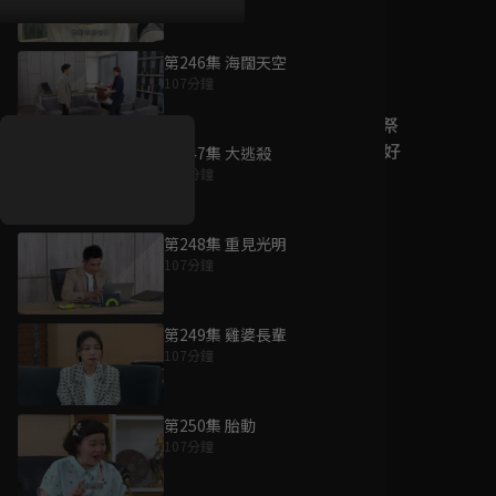
第246集 海闊天空
好康資訊
107分鐘
7/21-8/20，盛夏追劇祭
升級VIP最優惠！獨家好
第247集 大逃殺
戲看到飽
108分鐘
7月21日
-
8月20日
第248集 重見光明
107分鐘
第249集 雞婆長輩
107分鐘
第250集 胎動
107分鐘