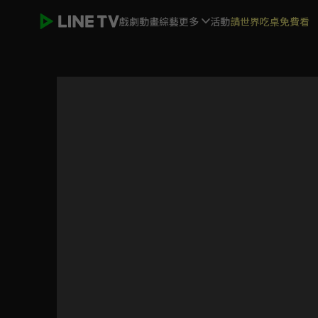
戲劇
動畫
綜藝
更多
活動
請世界吃桌免費看
愛的榮耀