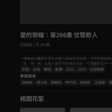
目前未允許這部影片在你所在的地區播放
愛的榮耀
如有不便請見諒
：第266集 仗勢欺人
已完結 / 共 60 集
回首頁
一場吸金詐騙案件意外改變三個女性的命運。不同性格的她
「花、草、樹」比喻三個不同性格的女性，引領觀眾在不一
家庭
台灣
職場
免費
2023
2024
台語風華
參與演員
吳婉君
傅小芸
顏曉筠
傅子純
吳皓昇
江俊翰
相關花絮