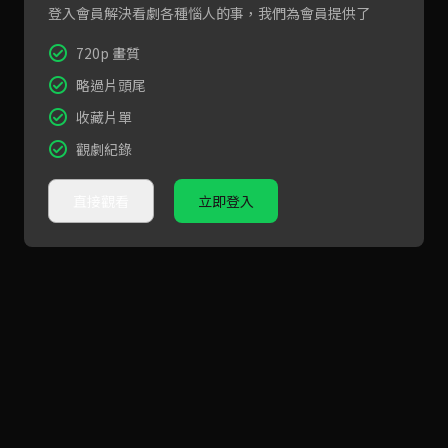
登入會員解決看劇各種惱人的事，我們為會員提供了
720p 畫質
略過片頭尾
收藏片單
觀劇紀錄
直接觀看
立即登入