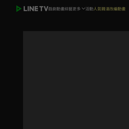
戲劇
動畫
綜藝
更多
活動
人氣韓漫改編動畫
愛的榮耀