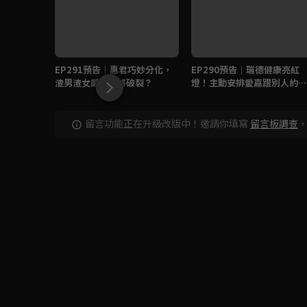
EP291預告｜惠君巧妙分化，
EP290預告｜瑞德健康亮紅
渣男渣女感情即將破裂？
燈！主動安排愛嘉跟別人約
會？
留言功能正在升級改版中！邀請你填寫
留言板調查