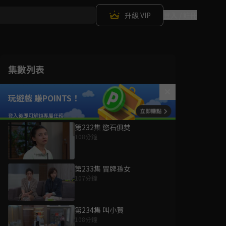
升級 VIP
登入 / 註冊
集數列表
玩遊戲 賺POINTS！
第232集 慾石俱焚
108分鐘
第233集 冒牌孫女
107分鐘
第234集 叫小賀
108分鐘