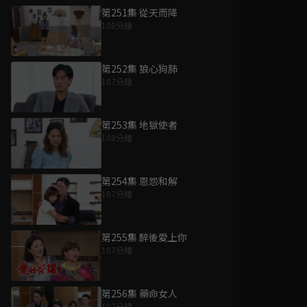
第251集 從天而降
108分鐘
第252集 狼心狗肺
107分鐘
第253集 地獄使者
108分鐘
第254集 恩怨和解
107分鐘
第255集 醉後愛上你
107分鐘
第256集 藥命女人
107分鐘