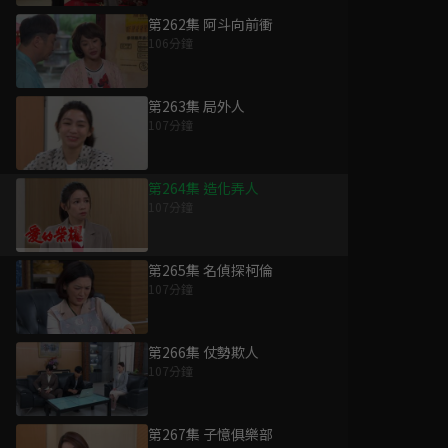
第262集 阿斗向前衝
106分鐘
第263集 局外人
107分鐘
第264集 造化弄人
107分鐘
第265集 名偵探柯倫
107分鐘
第266集 仗勢欺人
107分鐘
第267集 子憶俱樂部