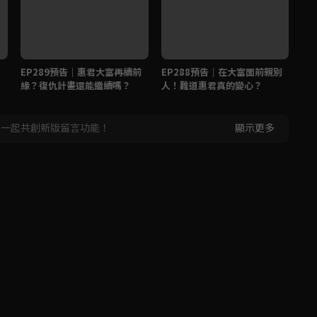
EP289預告｜惠君大富再續前
EP288預告｜在大富面前親別
E
緣？復仇計畫還能繼續嗎？
人！難道惠君真的變心？
容
，一起共創新版留言功能！
顯示更多