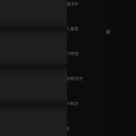
已完結 / 共 11 集
第240集 逍遙法外
107分鐘
第241集 女人當家
P287預告｜還沒婚禮就毀
EP286預告｜惠潔滿心歡喜穿
EP285預
廚師的迫降：客家廚
108分鐘
，惠潔的報應已經開始！
婚紗，新郎卻在看別人？
生機，不惜
房2
已完結 / 共 9 集
第242集 平行時空
108分鐘
烏蒙深處
已完結 / 共 28 集
第243集 床前明月光
108分鐘
第244集 將計就計
桃花盛開
106分鐘
已完結 / 共 8 集
第245集 成全
107分鐘