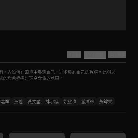
4.1
分享
收藏
們，會如何在困境中展現自己，追求屬於自己的榮耀。此劇以
樣的角色裡探討現今女性的差異。
Play
黃建群
王瞳
黃文星
林小樓
姚黛瑋
藍葦華
黃錦雯
Video