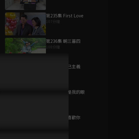
第235集 First Love
107分鐘
為您推薦
第236集 朝三暮四
108分鐘
櫻桃琥珀
已完結 / 共 24 集
第237集 利己主義
108分鐘
第238集 你是我的眼
夜粥先生幾多點
107分鐘
已完結 / 共 15 集
第239集 我喜歡你
108分鐘
膠戰S4