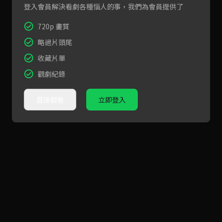
登入會員解決看劇各種惱人的事，我們為會員提供了
720p 畫質
略過片頭尾
收藏片單
觀劇紀錄
直接觀看
立即登入