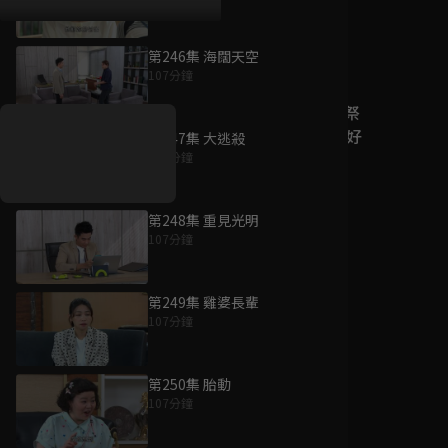
第246集 海闊天空
好康資訊
107分鐘
7/21-8/20，盛夏追劇祭
升級VIP最優惠！獨家好
第247集 大逃殺
戲看到飽
108分鐘
7月21日
-
8月20日
第248集 重見光明
107分鐘
第249集 雞婆長輩
107分鐘
第250集 胎動
107分鐘