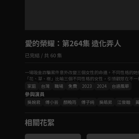
目前未允許這部影片在你所在的地區播放
愛的榮耀
如有不便請見諒
：第264集 造化弄人
已完結 / 共 60 集
回首頁
一場吸金詐騙案件意外改變三個女性的命運。不同性格的她
「花、草、樹」比喻三個不同性格的女性，引領觀眾在不一
家庭
台灣
職場
免費
2023
2024
台語風華
參與演員
吳婉君
傅小芸
顏曉筠
傅子純
吳皓昇
江俊翰
相關花絮