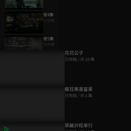
第4集
52分鐘
為您推薦
第5集
50分鐘
花花公子
已完結 / 共 20 集
第6集
52分鐘
第7集
瘋狂美墨富豪
50分鐘
已完結 / 共 1 集
第8集
52分鐘
華麗計程車行