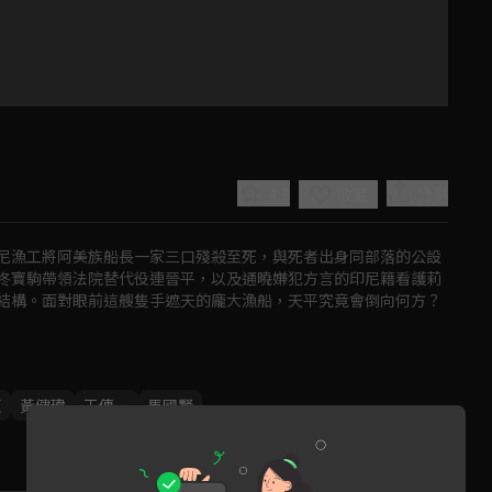
4.9
分享
收藏
尼漁工將阿美族船長一家三口殘殺至死，與死者出身同部落的公設
佟寶駒帶領法院替代役連晉平，以及通曉嫌犯方言的印尼籍看護莉
結構。面對眼前這艘隻手遮天的龐大漁船，天平究竟會倒向何方？
Play
夏
黃健瑋
王傳一
馬國賢
Video