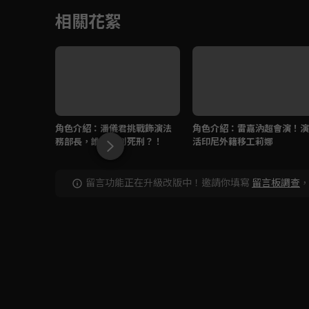
相關花絮
角色介紹：潘儀君挑戰飾演法
角色介紹：雷嘉汭超會演！演
務部長，誰要被判死刑？！
活印尼外籍移工莉娜
留言功能正在升級改版中！邀請你填寫
留言板調查