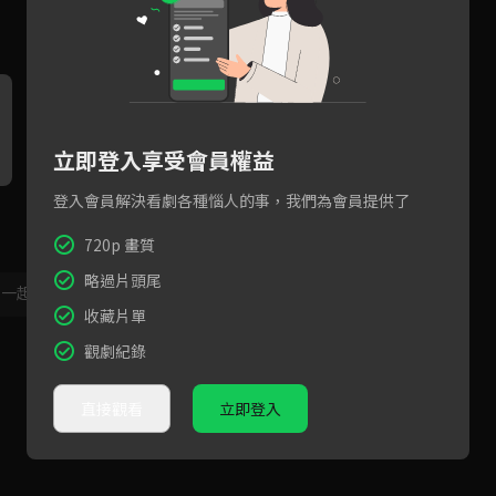
立即登入享受會員權益
登入會員解決看劇各種惱人的事，我們為會員提供了
角色介紹：楊烈飾演船務大老
角色介紹：黃健瑋顛覆形象，
角
闆，耍狠不簡單！
挑戰扮演黨團總召
船
720p 畫質
略過片頭尾
，一起共創新版留言功能！
顯示更多
收藏片單
觀劇紀錄
直接觀看
立即登入