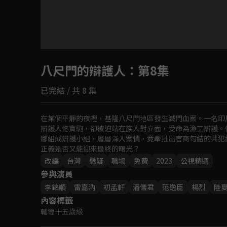
目前未允許這部影片在你所在的地區播放
八尺門的辯護人
如有不便請見諒
：第8集
已完結 / 共 8 集
回首頁
在某個平靜的夜裡，基隆八尺門地區發生滅門血案。一名印
辯護人佟寶駒，卻被迫站在族人對立面，受命為漁工辯護。
娜組成辯護小組，層層深入案情，竟牽扯出官商勾結的共犯
正義是否又能迎來最終的曙光？
改編
台灣
懸疑
職場
免費
2023
公視精選
參與演員
李銘順
雷嘉汭
初孟軒
潘儀君
范逸臣
楊烈
陸
內容標籤
輔導十五歲級