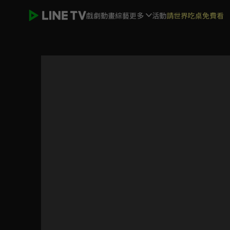
戲劇
動畫
綜藝
更多
活動
請世界吃桌免費看
八尺門的辯護人