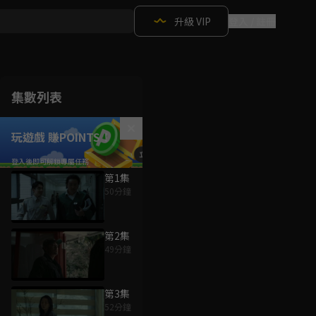
升級 VIP
登入 / 註冊
集數列表
玩遊戲 賺POINTS！
第1集
50分鐘
第2集
49分鐘
第3集
52分鐘