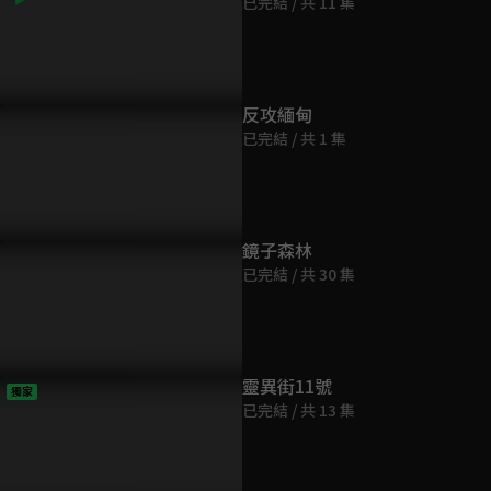
已完結 / 共 11 集
反攻緬甸
已完結 / 共 1 集
色介紹：范逸臣飾演阿美族
角色介紹：初孟軒扮演人生勝
角色介紹：
員，以相同身份大飆演技
利組，勇於突破舒適圈
驗，同時挑
語！
鏡子森林
已完結 / 共 30 集
靈異街11號
獨家
已完結 / 共 13 集