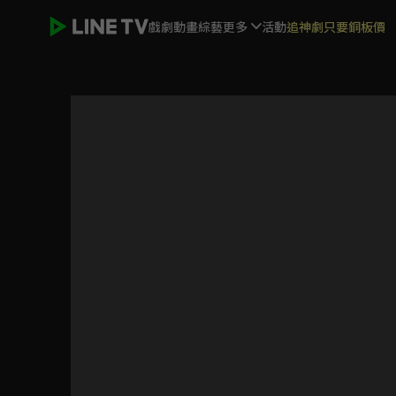
戲劇
動畫
綜藝
更多
活動
追神劇只要銅板價
武媚娘傳奇