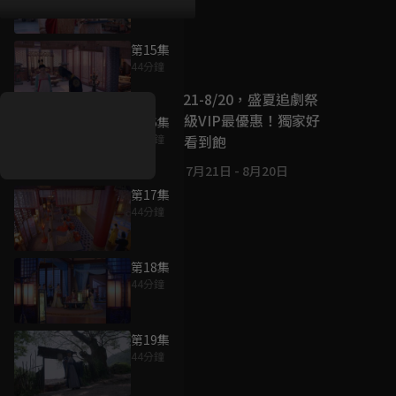
第15集
好康資訊
44分鐘
7/21-8/20，盛夏追劇祭
升級VIP最優惠！獨家好
第16集
戲看到飽
44分鐘
7月21日
-
8月20日
第17集
44分鐘
第18集
44分鐘
第19集
44分鐘