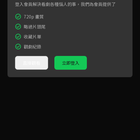
登入會員解決看劇各種惱人的事，我們為會員提供了
720p 畫質
略過片頭尾
收藏片單
觀劇紀錄
直接觀看
立即登入