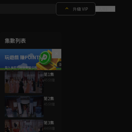
升級 VIP
登入 / 註冊
集數列表
玩遊戲 賺POINTS！
第1集
45分鐘
第2集
45分鐘
第3集
44分鐘