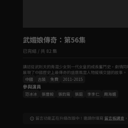
目前未允許這部影片在你所在的地區播放
武媚娘傳奇
如有不便請見諒
：第56集
已完結 / 共 82 集
回首頁
講述從武則天的青澀少女到一代女皇的成長奮鬥史，劇情同
展現了中國歷史上最傳奇的盛唐風雲人物縱橫交錯的故事。
中國
古裝
免費
2011-2015
參與演員
范冰冰
張豐毅
張鈞甯
張庭
李李仁
周海媚
留言功能正在升級改版中！邀請你填寫
留言板調查