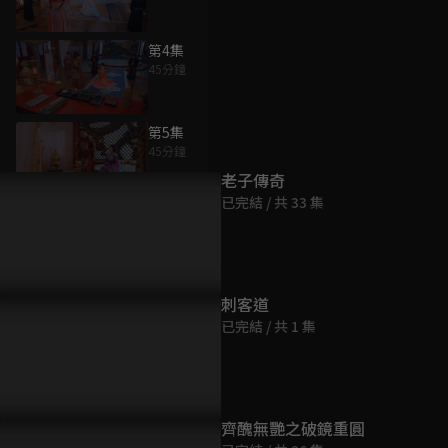
第4集
45分鐘
為您推薦
第5集
45分鐘
老子傳奇
已完結 / 共 33 集
第6集
45分鐘
第7集
刺客道
45分鐘
已完結 / 共 1 集
第8集
44分鐘
齊醜無艷之破鏡重圓