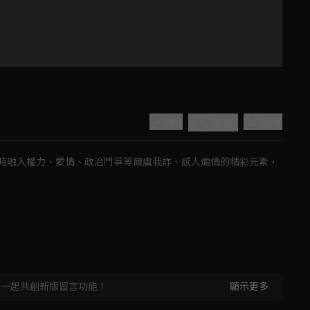
4.8
分享
收藏
時融入權力、愛情、政治鬥爭等爾虞我詐、感人煽情的精彩元素，
Play
Video
，一起共創新版留言功能！
顯示更多