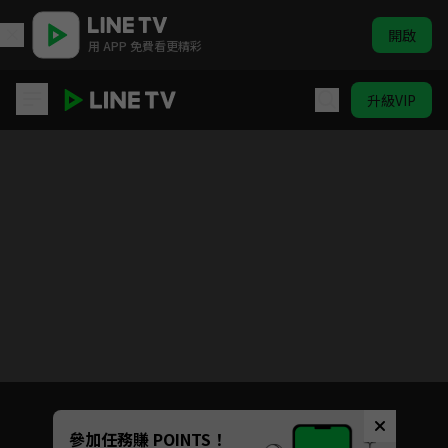
開啟
用 APP 免費看更精彩
升級VIP
武媚娘傳奇
目前未允許這部影片在你所在的地區播放
如有不便請見諒
Unmute
參加任務賺 POINTS！