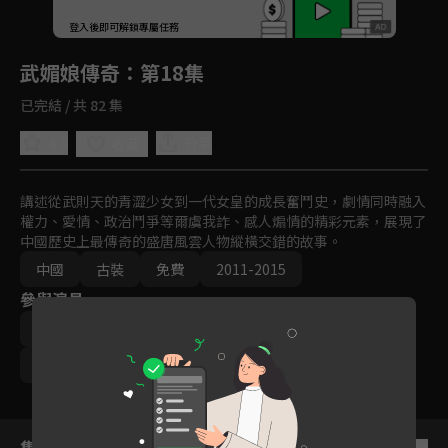
回首頁
登入後即可解鎖專屬任務
Play
武媚娘傳奇
：第18集
已完結 / 共 82 集
4.8
分享
收藏
講述從武則天的青澀少女到一代女皇的成長奮鬥史，劇情同時融入
權力、愛情、政治鬥爭等爾虞我詐、感人煽情的精彩元素，展現了
中國歷史上最傳奇的盛唐風雲人物縱橫交錯的故事。
中國
古裝
免費
2011-2015
參與演員
范冰冰
張豐毅
張鈞甯
張庭
李李仁
周海媚
集數列表
反序