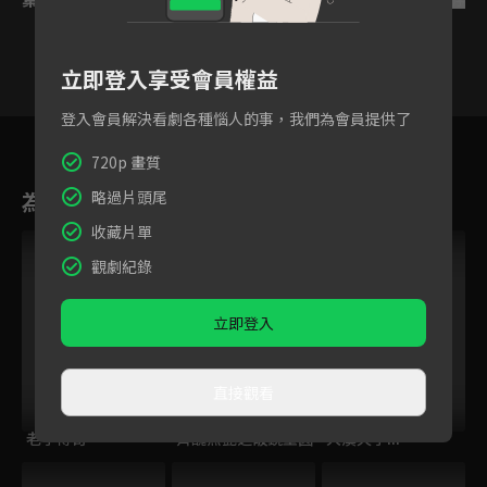
立即登入享受會員權益
登入會員解決看劇各種惱人的事，我們為會員提供了
15
16
17
18
19
20
2
720p 畫質
為您推薦
略過片頭尾
收藏片單
觀劇紀錄
立即登入
直接觀看
老子傳奇
齊醜無艷之破鏡重圓
大漢天子III