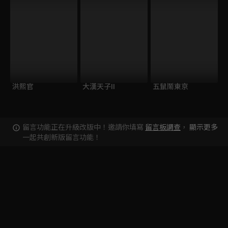
洪熙官
大漢天子II
五鼠鬧東京
留言功能正在升級改版中！邀請你填寫
留言板調查
，
顯示更多
一起共創新版留言功能！