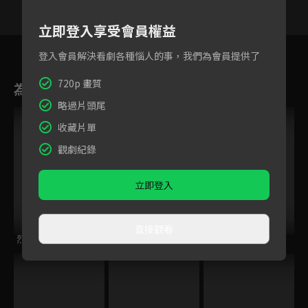
立即登入享受會員權益
1
2
3
4
5
6
7
登入會員解決看劇各種惱人的事，我們為會員提供了
720p 畫質
為您推薦
略過片頭尾
收藏片單
觀劇紀錄
立即登入
直接觀看
烈焰新娘
原來是你
非誠勿擾 第15季