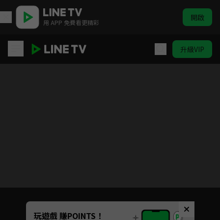
開啟
用 APP 免費看更精彩
升級VIP
燃心
目前未允許這部影片在你所在的地區播放
如有不便請見諒
Unmute
玩遊戲 賺POINTS！