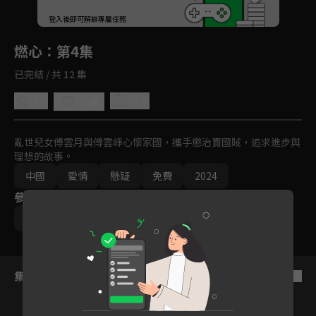
回首頁
登入後即可解鎖專屬任務
Play
燃心
：第4集
已完結 / 共 12 集
5.0
分享
收藏
亂世兒女傅雲月與傅雲崢心懷家國，攜手懲治賣國賊，追求進步與
理想的故事。
中國
愛情
懸疑
免費
2024
參與演員
趙英博
淩美仕
高天妮
集數列表
反序