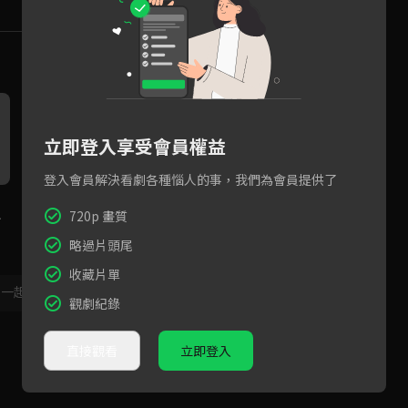
立即登入享受會員權益
登入會員解決看劇各種惱人的事，我們為會員提供了
ANDY可鹽可甜首擔C位！與隊
KPOP金曲翻唱任務！超甜美
我
720p 畫質
戰
員動感挑戰NCT U'Make A Wi
聲再現NCT127'TOUCH'舞台
愛
sh'舞台
略過片頭尾
收藏片單
，一起共創新版留言功能！
顯示更多
觀劇紀錄
直接觀看
立即登入