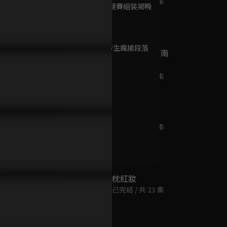
已完結 / 共 24 集
第9集 原創競賽組裝揭曉
147分鐘
第10集 練習生瘋搶段落
(日) 名偵探柯南
142分鐘
(986-1021)
已完結 / 共 36 集
第11集
192分鐘
們不是戀愛關係啊～練習生
亦辰轉生成為溫柔隊長 這次喊
特輯：前方
春宵
恨糾纏的不倒翁大亂鬥
話成員「回來吧！」
意！甜甜服
已完結 / 共 24 集
第12集
243分鐘
枕紅妝
已完結 / 共 23 集