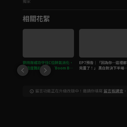
獨家
相關花絮
僵局和好，
劉持岸成功守住C位帥氣消化，
EP7預告｜「因為你⋯這裡都
morie
高難度舞蹈RIIZE ‘Boom Bo
完蛋了！」 黑白對決下半場
om Bass’舞台
火繼續
留言功能正在升級改版中！邀請你填寫
留言板調查