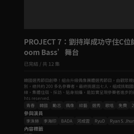
PROJECT 7
：劉持岸成功守住C位帥氣
oom Bass’舞台
已完結 / 共 12 集
韓國選秀節目創舉！組合升級偶像團體選秀節目，由觀眾親自挑選
別，總共約 200 多名參賽者。最終挑選出七人，組成挑
線，集體住宿、採訪、貼身拍攝，能如實呈現參賽者進步的過程及日常點滴。ⓒ 
hts reserved.
青春
韓國
勵志
偶像
綜藝
選秀
歌唱
免費
2
參與演員
李洙赫
李海印
BADA
河成雲
RyuD
Ryan S. Jhu
內容標籤