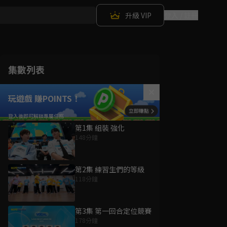
升級 VIP
登入 / 註冊
集數列表
玩遊戲 賺POINTS！
第1集 組裝 強化
148分鐘
第2集 練習生們的等級
118分鐘
第3集 第一回合定位競賽
178分鐘