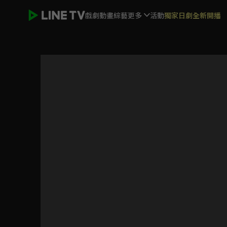
戲劇
動畫
綜藝
更多
活動
獨家日劇全新開播
PROJECT 7