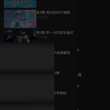
第4集 殘忍的MVP揭曉
134分鐘
為您推薦
第5集 第一次的排名儀式
173分鐘
盜歌者
已完結 / 共 12 集
第6集 K-POP經典翻唱
132分鐘
第7集 搶奪分數
(日) 名偵探柯南
145分鐘
(900-981)
已完結 / 共 82 集
第8集 再次從零開始
179分鐘
偷生