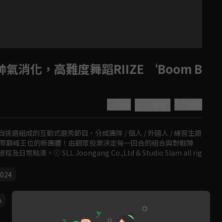
消化，高難度舞蹈RIIZE ‘Boom B
4.9
分享
收藏
組成的互動式選秀節目，分成團隊 / 個人 / 外國人 / 練習生類
戰國際巔峰王位的新團體！由觀眾投票決定每一回合的組合與對戰陣
SLL Joongang Co.,Ltd & Studio Slam all rig
Play
024
Video
n