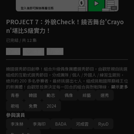
登入後即可解鎖專屬任務
Play
PROJECT 7
：外貌Check！饒舌舞台'Crayo
n'堪比S級實力！
已完結 / 共 12 集
4.9
分享
收藏
韓國選秀節目創舉！組合升級偶像團體選秀節目，由觀眾親自挑選
組成的互動式選秀節目，分成團隊 / 個人 / 外國人 / 練習生類別，
總共約 200 多名參賽者。最終挑選出七人，組成挑戰國際巔峰王位
的新團體！由觀眾投票決定每一回合的組合與對戰陣線，集體住
顯示更多
宿、採訪、貼身拍攝，能如實呈現參賽者進步的過程及日常點滴。
青春
韓國
勵志
偶像
綜藝
選秀
ⓒ SLL Joongang Co.,Ltd & Studio Slam all rights reserved.
歌唱
免費
2024
參與演員
李洙赫
李海印
BADA
河成雲
RyuD