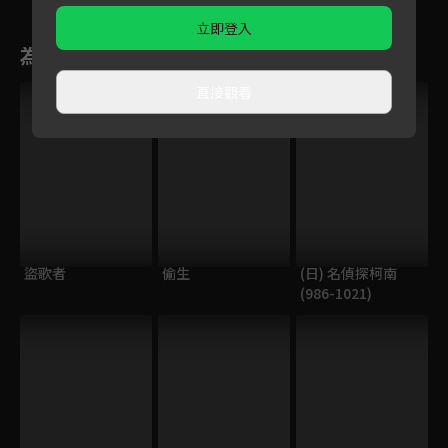
立即登入
為您推薦
直接觀看
盜歌者
偷生
(日) 名偵探柯南
(986-1021)