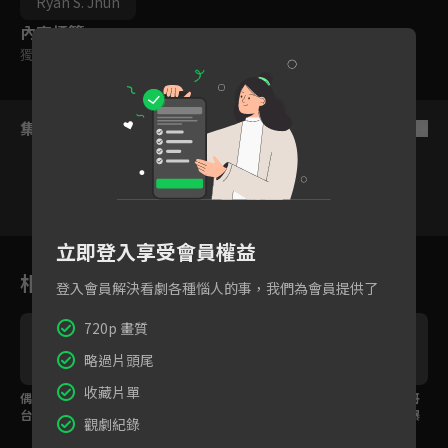
Ryan S. Jhun
內容標籤
獨家
集數列表
反序
立即登入享受會員權益
1
2
3
4
5
6
相關花絮
登入會員解決看劇各種惱人的事，我們為會員提供了
720p 畫質
略過片頭尾
收藏片單
偶像感滿分！饒舌舞
外貌Check！饒舌舞
團寵櫻田健真擄獲哥哥
台
台'WORK'帥氣演出嗨
台'Crayon'堪比S級實
們的心！秀韓文可愛爆
觀劇紀錄
翻全場
力！
棚全場笑翻