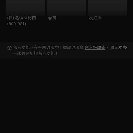
(日) 名偵探柯南
春宵
枕紅妝
(900-981)
留言功能正在升級改版中！邀請你填寫
留言板調查
，
顯示更多
一起共創新版留言功能！