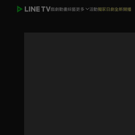
戲劇
動畫
綜藝
更多
活動
獨家日劇全新開播
PROJECT 7