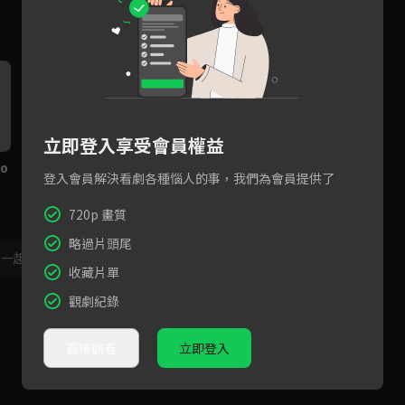
立即登入享受會員權益
o
預告：世界級偶像完美組合，
預告：夢想碎片組合無限可
登入會員解決看劇各種惱人的事，我們為會員提供了
由你親手創造！
能，完美七人組即將誕生！
720p 畫質
略過片頭尾
，一起共創新版留言功能！
顯示更多
收藏片單
觀劇紀錄
直接觀看
立即登入