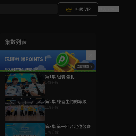
升級 VIP
登入 / 註冊
集數列表
玩遊戲 賺POINTS！
第1集 組裝 強化
148分鐘
第2集 練習生們的等級
118分鐘
第3集 第一回合定位競賽
178分鐘