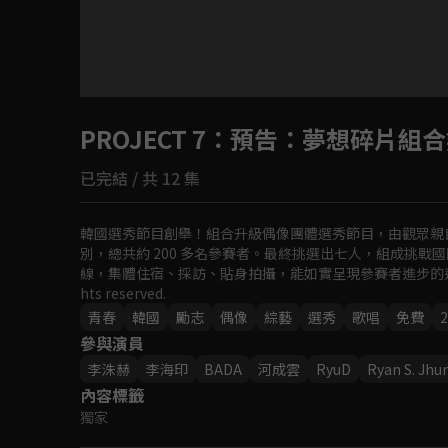
PROJECT 7
：預告：夢想碎片組合
已完結 / 共 12 集
韓國選秀節目創舉！組合升級偶像團體選秀節目，由觀眾親自挑選
別，總共約 200 多名參賽者。最終挑選出七人，組成挑
線，集體住宿、採訪、貼身拍攝，能如實呈現參賽者進步的過程及日常點滴。ⓒ 
hts reserved.
青春
韓國
勵志
偶像
綜藝
選秀
歌唱
免費
2
參與演員
李洙赫
李海印
BADA
河成雲
RyuD
Ryan S. Jhu
內容標籤
獨家