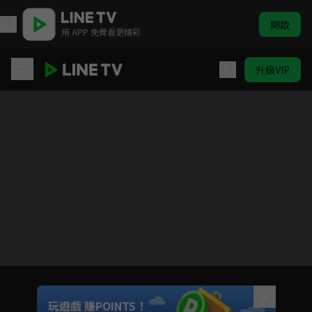
開啟
用 APP 免費看更精彩
升級VIP
長樂曲
目前未允許這部影片在你所在的地區播放
如有不便請見諒
Unmute
玩遊戲 賺POINTS！