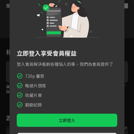
集數列表
反序
1
2
3
4
5
6
相關花絮
立即登入享受會員權益
登入會員解決看劇各種惱人的事，我們為會員提供了
720p 畫質
略過片頭尾
溫泉吻戲花絮：摸黑表
誤會解除！原來這份喜
花瓣浴吻臉紅心跳！丁
白與愛的泡泡
歡深藏這麼久！
禹兮直球告白
收藏片單
觀劇紀錄
為您推薦
立即登入
VIP