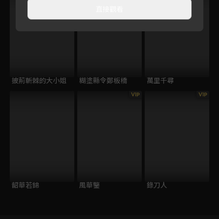
直接觀看
披荊斬棘的大小姐
糊塗縣令鄭板橋
萬里千尋
VIP
VIP
韶華若錦
風華鑒
錄刀人