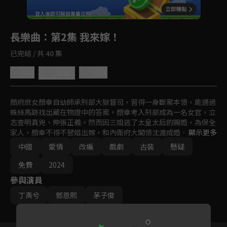
回首頁
登入後即可解鎖專屬任務
Play
長樂曲
：第2集 我來嫁！
已完結 / 共 40 集
4.9
分享
收藏
顏府庶女顏幸自幼師承刑部大獄督司，習得一身斷案本領，能通過
蛛絲馬跡找出藏在物證中的答案。顏幸考入刑部成為一名女官，立
志查明真兇、伸張正義。然而因三姐逃了太皇太后的賜婚，為保全
家人，顏幸不得不替姐出嫁，和內衛府大閣領沈渡成婚。京中離奇
顯示更多
案件頻發，顏幸和沈渡攜手先後破獲多起懸案，兩人的感情也在案
中國
愛情
改編
戲劇
古裝
懸疑
件破獲過程中逐漸升溫。顏幸和沈渡等攜手同伴共同努力揭開驚天
陰謀，守護了襄安城的安寧和正義。
免費
2024
參與演員
丁禹兮
鄧恩熙
茅子俊