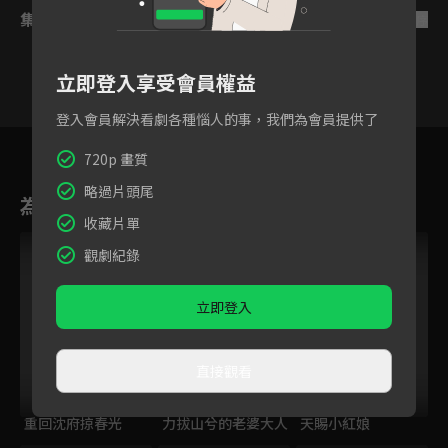
集數列表
反序
立即登入享受會員權益
登入會員解決看劇各種惱人的事，我們為會員提供了
1
2
3
4
5
6
720p 畫質
略過片頭尾
為您推薦
收藏片單
觀劇紀錄
立即登入
直接觀看
重回沈府掠春光
力拔山兮的老婆大人
天賜小紅娘