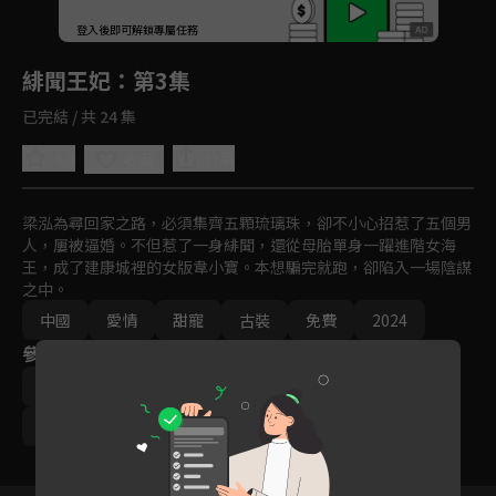
回首頁
登入後即可解鎖專屬任務
Play
緋聞王妃
：第3集
已完結 / 共 24 集
4.0
分享
收藏
梁泓為尋回家之路，必須集齊五顆琉璃珠，卻不小心招惹了五個男
人，屢被逼婚。不但惹了一身緋聞，還從母胎單身一躍進階女海
王，成了建康城裡的女版韋小寶。本想騙完就跑，卻陷入一場陰謀
之中。
中國
愛情
甜寵
古裝
免費
2024
參與演員
李明軒
韓佳卉
普普
于思寧
丁志遠
鍾遠哲