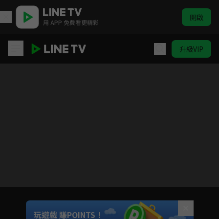
開啟
用 APP 免費看更精彩
升級VIP
緋聞王妃
目前未允許這部影片在你所在的地區播放
如有不便請見諒
Unmute
玩遊戲 賺POINTS！