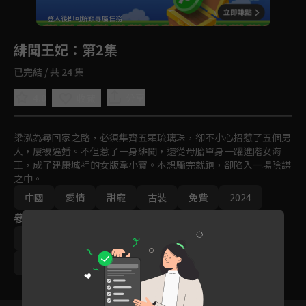
回首頁
登入後即可解鎖專屬任務
Play
緋聞王妃
：第2集
已完結 / 共 24 集
4.0
分享
收藏
梁泓為尋回家之路，必須集齊五顆琉璃珠，卻不小心招惹了五個男
人，屢被逼婚。不但惹了一身緋聞，還從母胎單身一躍進階女海
王，成了建康城裡的女版韋小寶。本想騙完就跑，卻陷入一場陰謀
之中。
中國
愛情
甜寵
古裝
免費
2024
參與演員
李明軒
韓佳卉
普普
于思寧
丁志遠
鍾遠哲