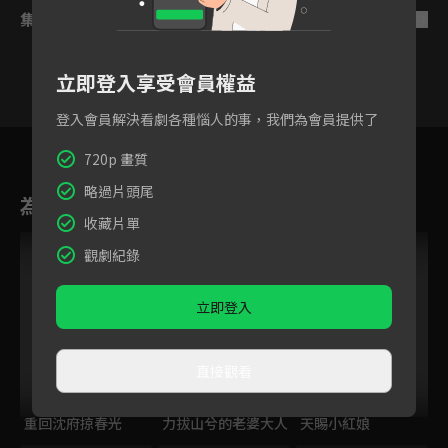
集數列表
反序
立即登入享受會員權益
登入會員解決看劇各種惱人的事，我們為會員提供了
1
2
3
4
5
6
720p 畫質
略過片頭尾
為您推薦
收藏片單
觀劇紀錄
立即登入
直接觀看
重回沈府掠春光
力拔山兮的老婆大人
天賜小紅娘