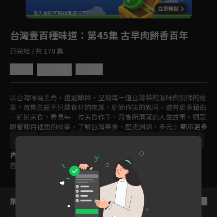
回首頁
登入後即可解鎖專屬任務
Play
台灣壹百種味道
：第45集 古早肉餅香百年
已完結 / 共 170 集
5.0
分享
收藏
以台灣味為主角，透過節目，呈現每一道台灣菜的滋味與廚師的故
事。每集主題不只談食材的來源、廚師作法的異同，還有更多藉由
一道道美食，看見每一位美食作手，背後所潛藏的人生故事。觀眾
跟著節目裡面的故事，了解台灣美食、歷史淵源、多元文化、生活
顯示更多
方式以及屬於台灣人的情感。
台灣
美食
文化
紀實
免費
2011-2015
內容標籤
普遍級
集數列表
反序