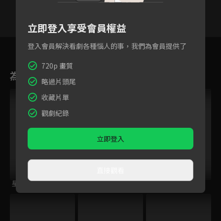
立即登入享受會員權益
42
43
44
45
46
47
4
登入會員解決看劇各種惱人的事，我們為會員提供了
720p 畫質
為您推薦
略過片頭尾
收藏片單
觀劇紀錄
立即登入
直接觀看
星奇網食
無肉不歡2
大胃王來了 第二季