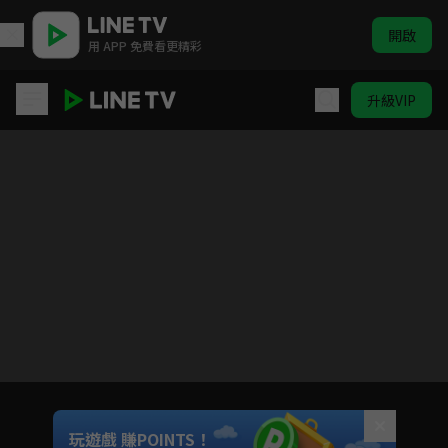
開啟
用 APP 免費看更精彩
升級VIP
台灣壹百種味道
目前未允許這部影片在你所在的地區播放
如有不便請見諒
Unmute
玩遊戲 賺POINTS！