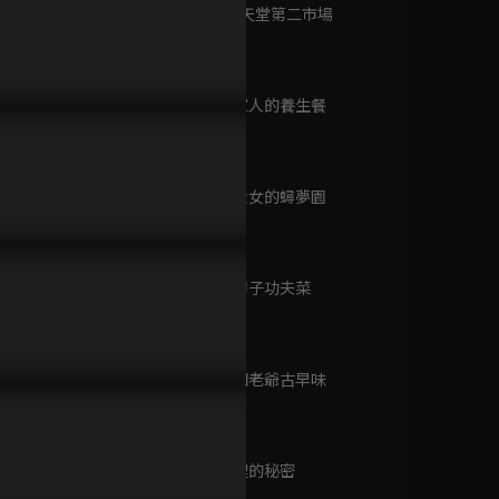
已完結 / 共 10 集
第9集 小吃天堂第二市場
45分鐘
第10集 兩家人的養生餐
大胃王來了 第五季
24分鐘
已完結 / 共 20 集
第11集 千金女的蟳夢園
24分鐘
早餐中國 第四季
已完結 / 共 30 集
第12集 一甲子功夫菜
24分鐘
第13集 頑固老爺古早味
大胃王來了 第三季
24分鐘
已完結 / 共 20 集
第14集 鍋裡的秘密
24分鐘