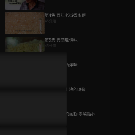
第4集 百年老街香永傳
45分鐘
為您推薦
第5集 異國風情味
45分鐘
星奇網食
已完結 / 共 72 集
第6集 老牌西洋味
45分鐘
第7集 紮根土地的味道
大胃王來了 第二季
47分鐘
已完結 / 共 20 集
第8集 治嘴巴無聊 零嘴點心
45分鐘
無肉不歡2