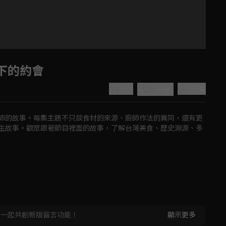
樹下的約會
5.0
分享
收藏
師的故事。每集主題不只談食材的來源、廚師作法的異同，還有更
生故事。觀眾跟著節目裡面的故事，了解台灣美食、歷史淵源、多
Play
Video
，一起共創新版留言功能！
顯示更多