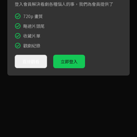
登入會員解決看劇各種惱人的事，我們為會員提供了
720p 畫質
略過片頭尾
收藏片單
觀劇紀錄
直接觀看
立即登入