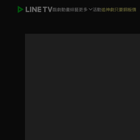
戲劇
動畫
綜藝
更多
活動
追神劇只要銅板價
台灣壹百種味道