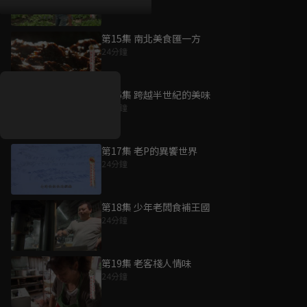
第15集 南北美食匯一方
好康資訊
24分鐘
7/21-8/20，盛夏追劇祭
升級VIP最優惠！獨家好
第16集 跨越半世紀的美味
戲看到飽
24分鐘
7月21日
-
8月20日
第17集 老P的異饗世界
24分鐘
第18集 少年老闆食補王國
24分鐘
第19集 老客棧人情味
24分鐘