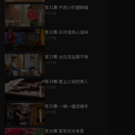
第31集 平民小吃鹽酥雞
24分鐘
第32集 日洋混搭心滋味
24分鐘
第33集 台日混血甜不辣
24分鐘
第34集 愛上川菜的男人
24分鐘
第35集 一鍋一爐炭燒羊
24分鐘
第36集 客家庄米食香