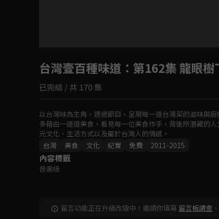
目前未允許這部影片在你所在的地區播放
台灣壹百種味道
如有不便請見諒
：第162集 龍眼
已完結 / 共 170 集
回首頁
以台灣味為主角，透過節目，呈現每一道台灣菜的滋味與廚
多藉由一道道美食，看見每一位美食作手，背後所潛藏的人
元文化、生活方式以及屬於台灣人的情感。
台灣
美食
文化
紀實
免費
2011-2015
內容標籤
普遍級
留言功能正在升級改版中！邀請你填寫
留言板調查