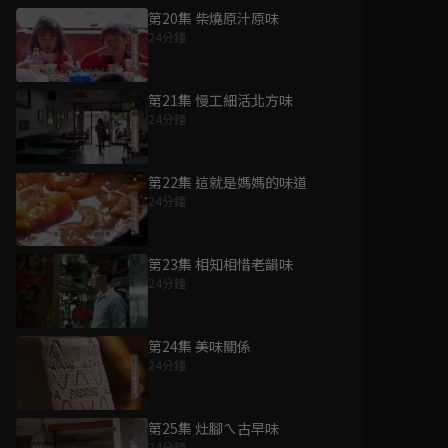
第20集 柴燒原汁原味
24分鐘
第21集 慢工細活北方味
24分鐘
第22集 這就是媽媽的味道
24分鐘
第23集 相知相惜老韻味
24分鐘
第24集 美味關係
24分鐘
第25集 灶腳ㄟ古早味
24分鐘