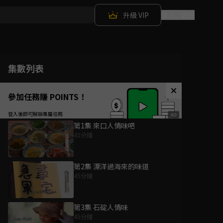
升級 VIP
登入 / 註冊
集數列表
參加任務賺 POINTS！
第1集 來口人情味吧
45分鐘
第2集 漂洋過海來的味道
45分鐘
第3集 石碇人情味
45分鐘