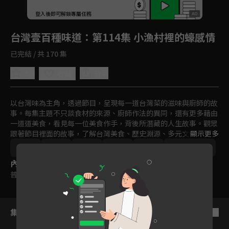
回首頁
登入後即可解鎖專屬任務
Play
台灣壹百種味道
：第114集 小漁村裡的蠔感情
已完結 / 共 170 集
5.0
分享
收藏
以台灣味為主角，透過節目，呈現每一道台灣菜的滋味與廚師的故
事。每集主題不只談食材的來源、廚師作法的異同，還有更多藉由
一道道美食，看見每一位美食作手，背後所潛藏的人生故事。觀眾
跟著節目裡面的故事，了解台灣美食、歷史淵源、多元文化、生活
顯示更多
方式以及屬於台灣人的情感。
台灣
美食
文化
紀實
免費
2011-2015
內容標籤
普遍級
集數列表
反序