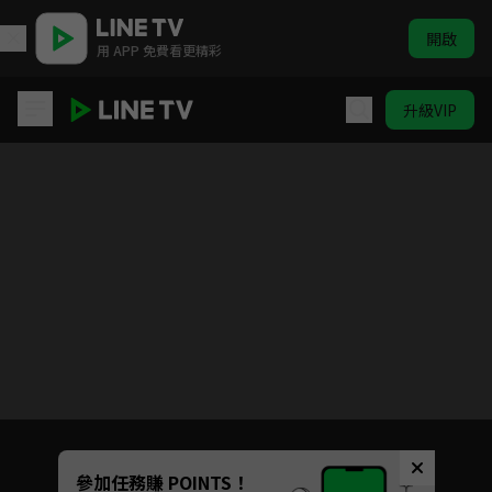
開啟
用 APP 免費看更精彩
升級VIP
台灣壹百種味道
目前未允許這部影片在你所在的地區播放
如有不便請見諒
Unmute
參加任務賺 POINTS！