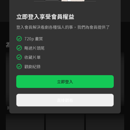
立即登入享受會員權益
111
112
113
114
115
116
11
登入會員解決看劇各種惱人的事，我們為會員提供了
720p 畫質
為您推薦
略過片頭尾
收藏片單
觀劇紀錄
立即登入
直接觀看
無肉不歡2
星奇網食
大胃王來了 第二季