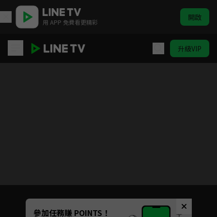
開啟
用 APP 免費看更精彩
升級VIP
台灣壹百種味道
目前未允許這部影片在你所在的地區播放
如有不便請見諒
Unmute
參加任務賺 POINTS！