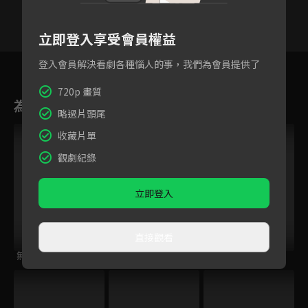
立即登入享受會員權益
101
102
103
104
105
106
10
登入會員解決看劇各種惱人的事，我們為會員提供了
720p 畫質
為您推薦
略過片頭尾
收藏片單
觀劇紀錄
立即登入
直接觀看
無肉不歡2
星奇網食
大胃王來了 第二季