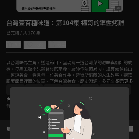
回首頁
登入後即可解鎖專屬任務
Play
台灣壹百種味道
：第104集 福哥的率性烤雞
已完結 / 共 170 集
5.0
分享
收藏
以台灣味為主角，透過節目，呈現每一道台灣菜的滋味與廚師的故
事。每集主題不只談食材的來源、廚師作法的異同，還有更多藉由
一道道美食，看見每一位美食作手，背後所潛藏的人生故事。觀眾
跟著節目裡面的故事，了解台灣美食、歷史淵源、多元文化、生活
顯示更多
方式以及屬於台灣人的情感。
台灣
美食
文化
紀實
免費
2011-2015
內容標籤
普遍級
集數列表
反序