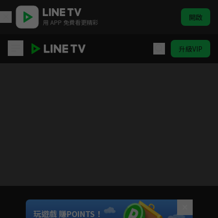
開啟
用 APP 免費看更精彩
升級VIP
台客狂饗曲
目前未允許這部影片在你所在的地區播放
如有不便請見諒
Unmute
玩遊戲 賺POINTS！