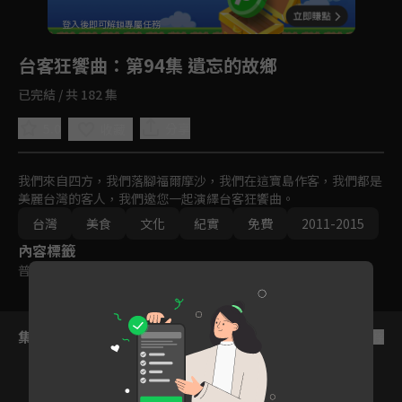
回首頁
登入後即可解鎖專屬任務
Play
台客狂饗曲
：第94集 遺忘的故鄉
已完結 / 共 182 集
5.0
分享
收藏
我們來自四方，我們落腳福爾摩沙，我們在這寶島作客，我們都是
美麗台灣的客人，我們邀您一起演繹台客狂饗曲。
台灣
美食
文化
紀實
免費
2011-2015
內容標籤
普遍級
集數列表
反序