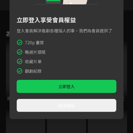
91
92
93
94
95
96
9
立即登入享受會員權益
登入會員解決看劇各種惱人的事，我們為會員提供了
為您推薦
720p 畫質
略過片頭尾
收藏片單
觀劇紀錄
立即登入
跟住大佬去旅行
鋼之鍊金術師
量產型璃子~模型女
BROTHERHOOD
子的人生組裝記~
直接觀看
跟播中
VIP