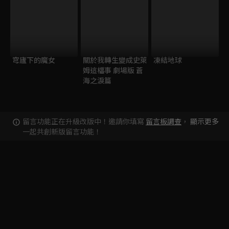
穹廬下的魔女
關於我轉生變成史萊
凍結地球
姆這檔事 劇場版 蒼
海之淚篇
留言功能正在升級改版中！邀請你填寫
留言板調查
，
顯示更多
一起共創新版留言功能！