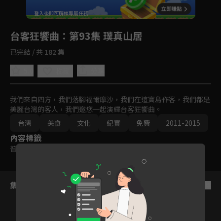
回首頁
登入後即可解鎖專屬任務
Play
台客狂饗曲
：第93集 璞真山居
已完結 / 共 182 集
5.0
分享
收藏
我們來自四方，我們落腳福爾摩沙，我們在這寶島作客，我們都是
美麗台灣的客人，我們邀您一起演繹台客狂饗曲。
台灣
美食
文化
紀實
免費
2011-2015
內容標籤
普遍級
集數列表
反序