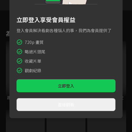
90
91
92
93
94
95
9
立即登入享受會員權益
登入會員解決看劇各種惱人的事，我們為會員提供了
為您推薦
720p 畫質
略過片頭尾
收藏片單
觀劇紀錄
立即登入
跟住大佬去旅行
鋼之鍊金術師
量產型璃子~模型女
BROTHERHOOD
子的人生組裝記~
直接觀看
跟播中
VIP