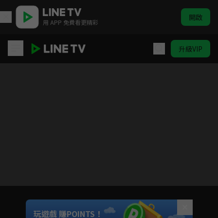
開啟
用 APP 免費看更精彩
升級VIP
台客狂饗曲
目前未允許這部影片在你所在的地區播放
如有不便請見諒
Unmute
玩遊戲 賺POINTS！