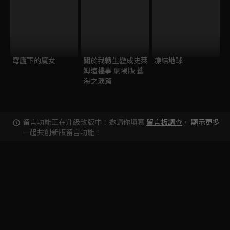
穹廬下的魔女
關於我轉生變成史萊
凍結地球
姆這檔事 劇場版 蒼
海之淚篇
留言功能正在升級改版中！邀請你填寫
留言板調查
，
顯示更多
一起共創新版留言功能！