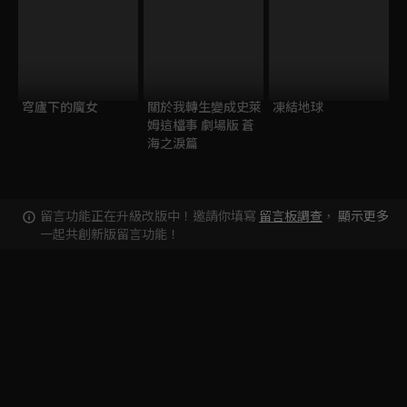
穹廬下的魔女
關於我轉生變成史萊
凍結地球
姆這檔事 劇場版 蒼
海之淚篇
留言功能正在升級改版中！邀請你填寫
留言板調查
，
顯示更多
一起共創新版留言功能！