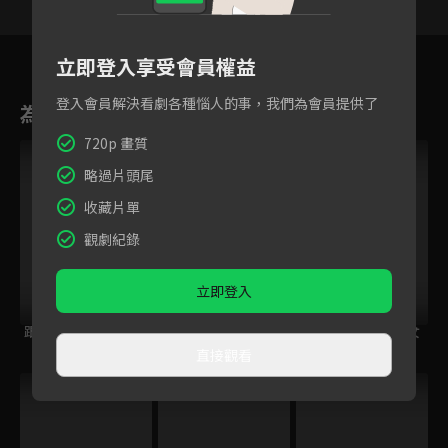
2
3
4
5
6
7
8
立即登入享受會員權益
登入會員解決看劇各種惱人的事，我們為會員提供了
為您推薦
720p 畫質
略過片頭尾
收藏片單
觀劇紀錄
立即登入
跟住大佬去旅行
鋼之鍊金術師
量產型璃子~模型女
BROTHERHOOD
子的人生組裝記~
直接觀看
跟播中
VIP