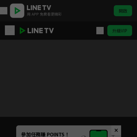
開啟
用 APP 免費看更精彩
升級VIP
台客狂饗曲
目前未允許這部影片在你所在的地區播放
如有不便請見諒
Unmute
參加任務賺 POINTS！