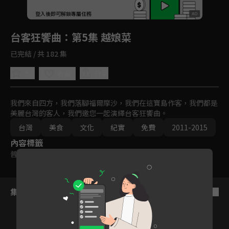
回首頁
登入後即可解鎖專屬任務
Play
台客狂饗曲
：第5集 越娘菜
已完結 / 共 182 集
5.0
分享
收藏
我們來自四方，我們落腳福爾摩沙，我們在這寶島作客，我們都是
美麗台灣的客人，我們邀您一起演繹台客狂饗曲。
台灣
美食
文化
紀實
免費
2011-2015
內容標籤
普遍級
集數列表
反序