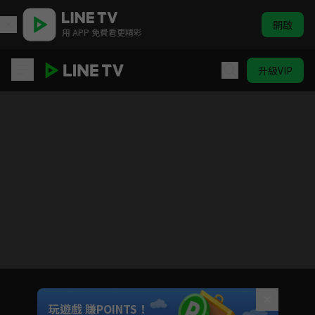
開啟
用 APP 免費看更精彩
升級VIP
台客狂饗曲
目前未允許這部影片在你所在的地區播放
如有不便請見諒
Unmute
玩遊戲 賺POINTS！