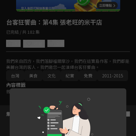
回首頁
登入後即可解鎖專屬任務
Play
台客狂饗曲
：第4集 張老旺的米干店
已完結 / 共 182 集
5.0
分享
收藏
我們來自四方，我們落腳福爾摩沙，我們在這寶島作客，我們都是
美麗台灣的客人，我們邀您一起演繹台客狂饗曲。
台灣
美食
文化
紀實
免費
2011-2015
內容標籤
普遍級
集數列表
反序