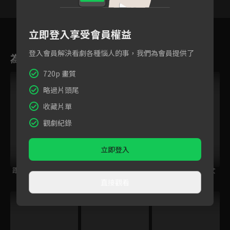
1
2
3
4
5
6
7
立即登入享受會員權益
登入會員解決看劇各種惱人的事，我們為會員提供了
為您推薦
720p 畫質
略過片頭尾
收藏片單
觀劇紀錄
立即登入
跟住大佬去旅行
鋼之鍊金術師
量產型璃子~模型女
BROTHERHOOD
子的人生組裝記~
直接觀看
跟播中
VIP