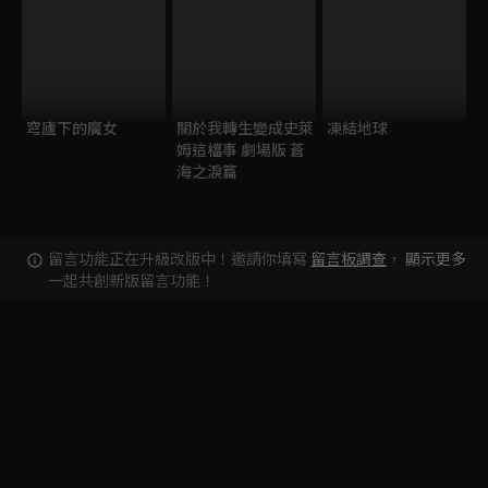
穹廬下的魔女
關於我轉生變成史萊
凍結地球
姆這檔事 劇場版 蒼
海之淚篇
留言功能正在升級改版中！邀請你填寫
留言板調查
，
顯示更多
一起共創新版留言功能！