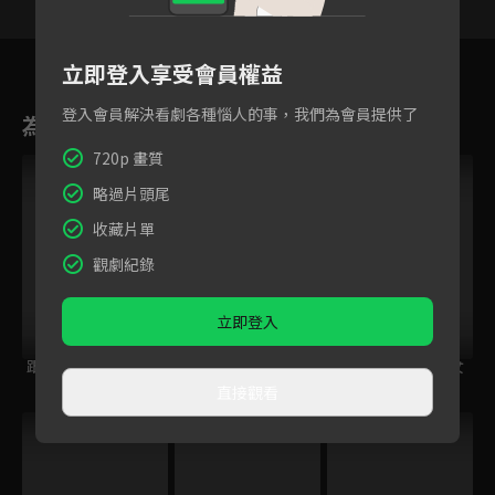
44
45
46
47
48
49
5
立即登入享受會員權益
登入會員解決看劇各種惱人的事，我們為會員提供了
為您推薦
720p 畫質
略過片頭尾
收藏片單
觀劇紀錄
立即登入
跟住大佬去旅行
鋼之鍊金術師
量產型璃子~模型女
BROTHERHOOD
子的人生組裝記~
直接觀看
跟播中
VIP