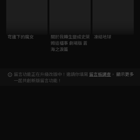
穹廬下的魔女
關於我轉生變成史萊
凍結地球
姆這檔事 劇場版 蒼
海之淚篇
留言功能正在升級改版中！邀請你填寫
留言板調查
，
顯示更多
一起共創新版留言功能！