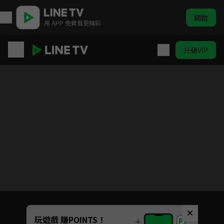
開啟
用 APP 免費看更精彩
升級VIP
台客狂饗曲
目前未允許這部影片在你所在的地區播放
如有不便請見諒
Unmute
玩遊戲 賺POINTS！