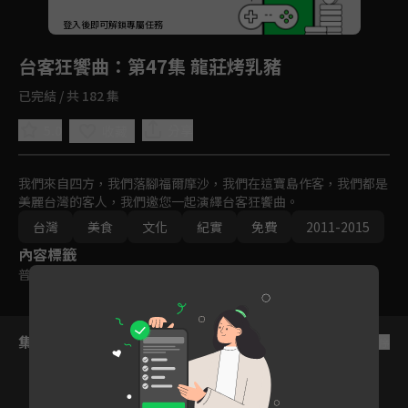
回首頁
登入後即可解鎖專屬任務
Play
台客狂饗曲
：第47集 龍莊烤乳豬
已完結 / 共 182 集
5.0
分享
收藏
我們來自四方，我們落腳福爾摩沙，我們在這寶島作客，我們都是
美麗台灣的客人，我們邀您一起演繹台客狂饗曲。
台灣
美食
文化
紀實
免費
2011-2015
內容標籤
普遍級
集數列表
反序