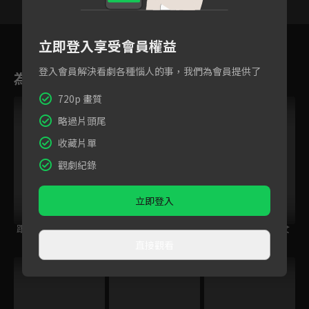
169
170
171
172
173
174
17
立即登入享受會員權益
登入會員解決看劇各種惱人的事，我們為會員提供了
為您推薦
720p 畫質
略過片頭尾
收藏片單
觀劇紀錄
立即登入
跟住大佬去旅行
鋼之鍊金術師
量產型璃子~模型女
BROTHERHOOD
子的人生組裝記~
直接觀看
跟播中
VIP