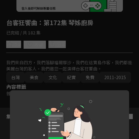
回首頁
登入後即可解鎖專屬任務
Play
台客狂饗曲
：第172集 琴姊廚房
已完結 / 共 182 集
5.0
分享
收藏
我們來自四方，我們落腳福爾摩沙，我們在這寶島作客，我們都是
美麗台灣的客人，我們邀您一起演繹台客狂饗曲。
台灣
美食
文化
紀實
免費
2011-2015
內容標籤
普遍級
集數列表
反序