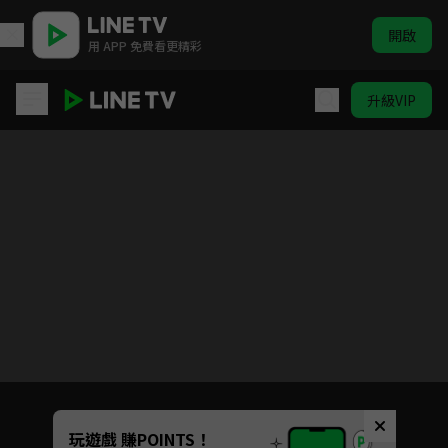
開啟
用 APP 免費看更精彩
升級VIP
台客狂饗曲
目前未允許這部影片在你所在的地區播放
如有不便請見諒
Unmute
玩遊戲 賺POINTS！