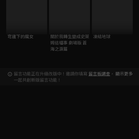
穹廬下的魔女
關於我轉生變成史萊
凍結地球
姆這檔事 劇場版 蒼
海之淚篇
留言功能正在升級改版中！邀請你填寫
留言板調查
，
顯示更多
一起共創新版留言功能！