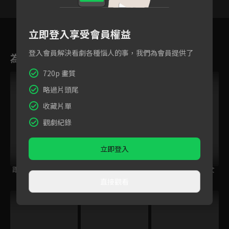
168
169
170
171
172
173
17
立即登入享受會員權益
登入會員解決看劇各種惱人的事，我們為會員提供了
為您推薦
720p 畫質
略過片頭尾
收藏片單
觀劇紀錄
立即登入
跟住大佬去旅行
鋼之鍊金術師
量產型璃子~模型女
BROTHERHOOD
子的人生組裝記~
直接觀看
跟播中
VIP