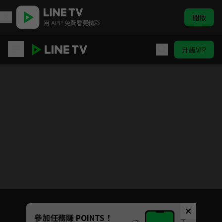
開啟
用 APP 免費看更精彩
升級VIP
台客狂饗曲
目前未允許這部影片在你所在的地區播放
如有不便請見諒
Unmute
參加任務賺 POINTS！