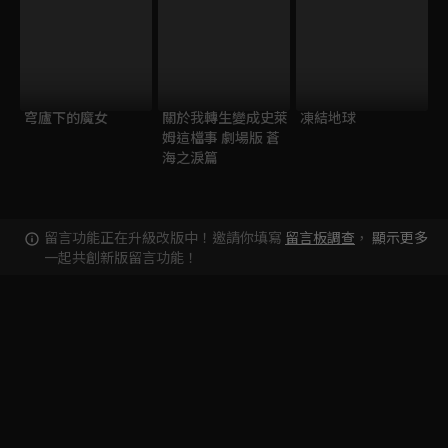
穹廬下的魔女
關於我轉生變成史萊
凍結地球
姆這檔事 劇場版 蒼
海之淚篇
留言功能正在升級改版中！邀請你填寫
留言板調查
，
顯示更多
一起共創新版留言功能！