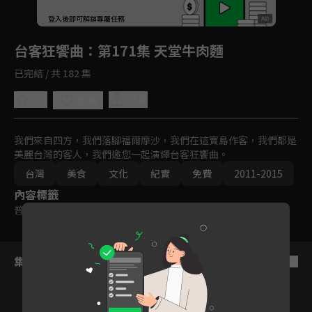
回首頁
登入後即可解鎖專屬任務
Play
台客狂饗曲
：第171集 天堂牛肉麵
已完結 / 共 182 集
5.0
分享
收藏
我們來自四方，我們落腳福爾摩沙，我們在這寶島作客，我們都是
美麗台灣的客人，我們邀您一起演繹台客狂饗曲。
台灣
美食
文化
紀實
免費
2011-2015
內容標籤
普遍級
集數列表
反序