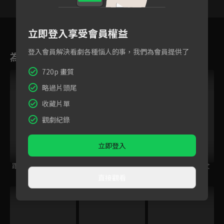
142
143
144
145
146
147
14
立即登入享受會員權益
登入會員解決看劇各種惱人的事，我們為會員提供了
為您推薦
720p 畫質
略過片頭尾
收藏片單
觀劇紀錄
立即登入
跟住大佬去旅行
鋼之鍊金術師
量產型璃子~模型女
BROTHERHOOD
子的人生組裝記~
直接觀看
跟播中
VIP