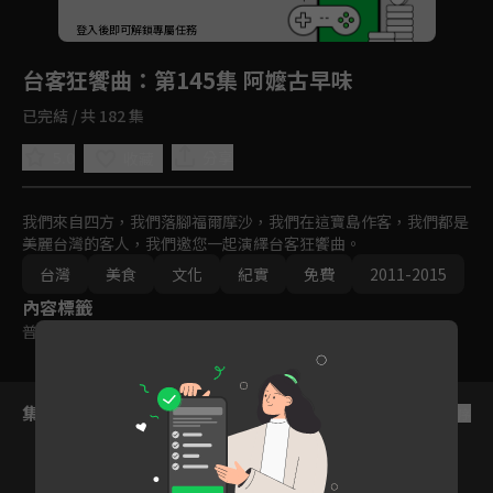
回首頁
登入後即可解鎖專屬任務
Play
台客狂饗曲
：第145集 阿嬤古早味
已完結 / 共 182 集
5.0
分享
收藏
我們來自四方，我們落腳福爾摩沙，我們在這寶島作客，我們都是
美麗台灣的客人，我們邀您一起演繹台客狂饗曲。
台灣
美食
文化
紀實
免費
2011-2015
內容標籤
普遍級
集數列表
反序