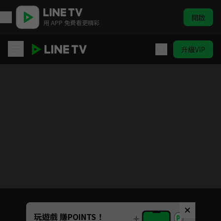
開啟
用 APP 免費看更精彩
升級VIP
台客狂饗曲
目前未允許這部影片在你所在的地區播放
如有不便請見諒
Unmute
玩遊戲 賺POINTS！