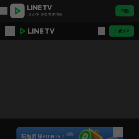
開啟
用 APP 免費看更精彩
升級VIP
最食人間煙火色
目前未允許這部影片在你所在的地區播放
如有不便請見諒
Unmute
玩遊戲 賺POINTS！