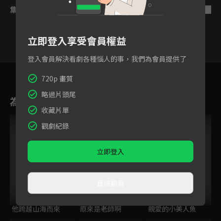
集數列表
反序
立即登入享受會員權益
登入會員解決看劇各種惱人的事，我們為會員提供了
3
4
5
6
7
8
9
720p 畫質
略過片頭尾
為您推薦
收藏片單
觀劇紀錄
立即登入
直接觀看
他跨越山海而來
原來是老師啊
親愛的小美人魚