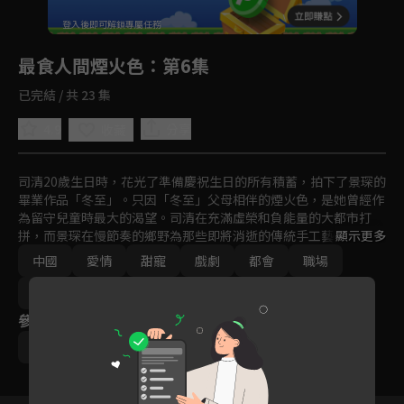
回首頁
登入後即可解鎖專屬任務
Play
最食人間煙火色
：第6集
已完結 / 共 23 集
4.9
分享
收藏
司清20歲生日時，花光了準備慶祝生日的所有積蓄，拍下了景琛的
畢業作品「冬至」。只因「冬至」父母相伴的煙火色，是她曾經作
為留守兒童時最大的渴望。司清在充滿虛榮和負能量的大都市打
拼，而景琛在慢節奏的鄉野為那些即將消逝的傳統手工藝，尋求一
顯示更多
條能適應這個時代的生存之路。兩人的習慣、三觀和追求都截然相
中國
愛情
甜寵
戲劇
都會
職場
反，最後選擇離婚。怎料三十天的離婚冷靜期，卻又讓這段婚姻絕
處逢生，兩人在經歷種種後，確定彼此是自己最渴望的煙火與人
免費
2023
間。
參與演員
盧洋洋
陳鑫海