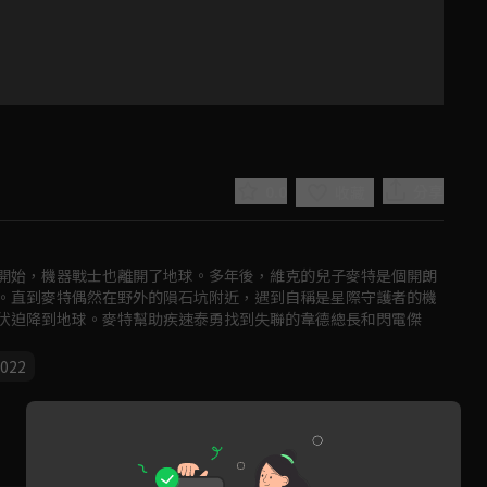
0.0
分享
收藏
開始，機器戰士也離開了地球。多年後，維克的兒子麥特是個開朗
。直到麥特偶然在野外的隕石坑附近，遇到自稱是星際守護者的機
伏迫降到地球。麥特幫助疾速泰勇找到失聯的韋德總長和閃電傑
Play
022
Video