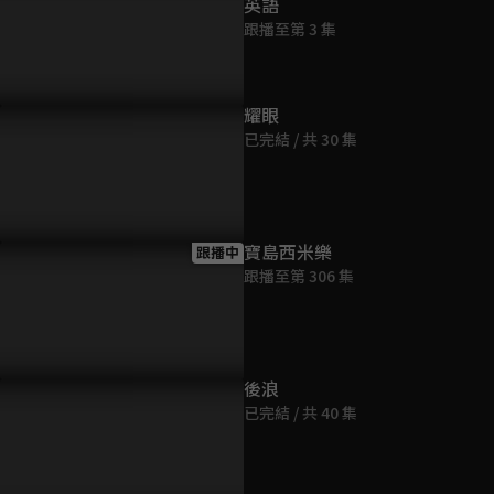
英語
跟播至第 3 集
耀眼
已完結 / 共 30 集
寶島西米樂
跟播中
跟播至第 306 集
後浪
已完結 / 共 40 集