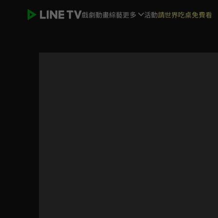
戲劇
動畫
綜藝
更多
活動
請世界吃桌免費看
機器戰士 宇宙奇兵