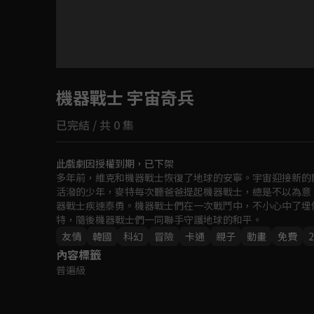
目前未允許這部影片在你所在的地區播放
機器戰士 宇宙奇兵
如有不便請見諒
已完結 / 共 0 集
回首頁
此戲劇因授權到期，已下架
多年前，維克和機器戰士恢復了地球的安寧。宇宙迎接新的
活潑的少年，麥特每次聽爸爸提起機器戰士，總是不以為意
器戰士疾速泰勇。機器戰士們在一次戰鬥中，不小心中了埋
特，隨後機器戰士們一同聯手守護地球的和平。
友情
韓國
科幻
冒險
卡通
親子
動畫
免費
2
內容標籤
普遍級