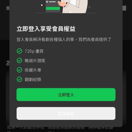
集數列表
反序
立即登入享受會員權益
登入會員解決看劇各種惱人的事，我們為會員提供了
6
7
8
9
10
11
12
720p 畫質
略過片頭尾
為您推薦
收藏片單
觀劇紀錄
立即登入
直接觀看
孤單一人的異世界攻
我是星際國家的惡德
納粹戰爭武器