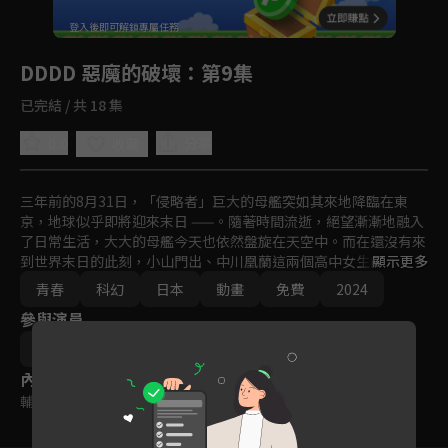
回首頁
登入後即可解鎖專屬任務
Play
DDDD 惡魔的破壞
：第9集
已完結 / 共 18 集
0.0
分享
收藏
三年前的8月31日，「侵略者」巨大的母艦突如其來地降臨在東
京，地球似乎即將迎來末日 ——。隨著時間流逝，絕望漸漸地融入
了日常生活，大大的母艦今天也依然盤旋在天空中。而在還沒有來
到世界末日的此刻，小山門出、中川凰蘭這兩個高中女生的青春時
顯示更多
代才正要展開。 
青春
科幻
日本
動畫
免費
2024
參與演員
黑川智之
幾田莉拉
ano
內容標籤
輔導十二歲級