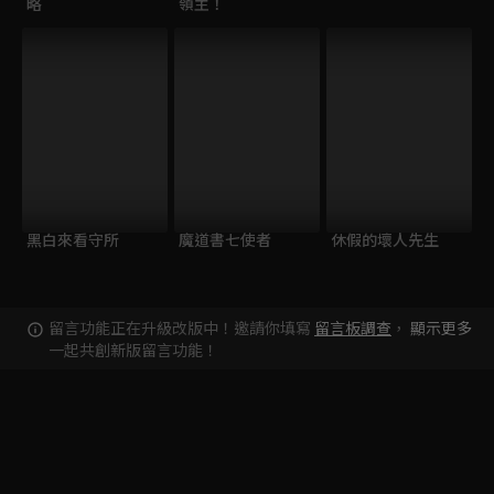
略
領主！
黑白來看守所
魔道書七使者
休假的壞人先生
留言功能正在升級改版中！邀請你填寫
留言板調查
，
顯示更多
一起共創新版留言功能！