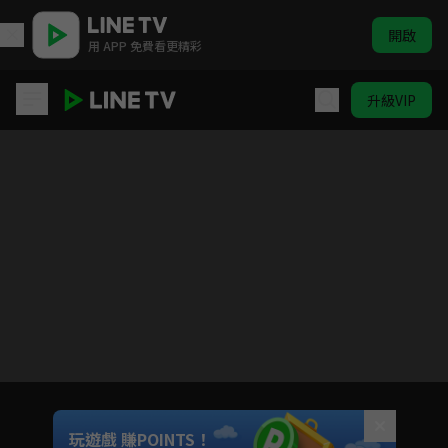
開啟
用 APP 免費看更精彩
升級VIP
DDDD 惡魔的破壞
目前未允許這部影片在你所在的地區播放
如有不便請見諒
Unmute
玩遊戲 賺POINTS！