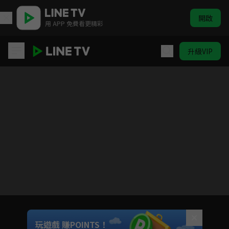
開啟
用 APP 免費看更精彩
升級VIP
(國語)爆漫王S3
目前未允許這部影片在你所在的地區播放
如有不便請見諒
Unmute
玩遊戲 賺POINTS！