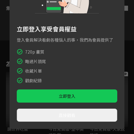
集數列表
反序
立即登入享受會員權益
登入會員解決看劇各種惱人的事，我們為會員提供了
1
2
3
4
5
6
7
720p 畫質
略過片頭尾
為您推薦
收藏片單
跟播中
跟播中
跟播中
觀劇紀錄
立即登入
直接觀看
請世界吃桌
今日免費版-空中英
今日免費版-大家說