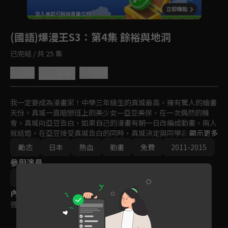
回首頁
登入後即可解鎖專屬任務
Play
(國語)爆漫王S3
：第4集 餘裕與地洞
已完結 / 共 25 集
0.0
分享
收藏
我一定要成為漫畫家！中學三年級生的真城最高，擁有驚人的繪畫
天份。真城一直暗戀班上的美少女—亞豆美保，在一次偶然的機
會，真城向亞豆告白，如果自己的漫畫有朝一日改編成動畫，兩人
就結婚。在亞豆接受真城告白的同時，真城決定與同學高木以亞城
顯示更多
木夢葉為筆名出道，一同闖盪競爭激烈的漫畫市場。
勵志
日本
熱血
動畫
免費
2011-2015
參與演員
笠井賢一
秋田谷典昭
內容標籤
普遍級