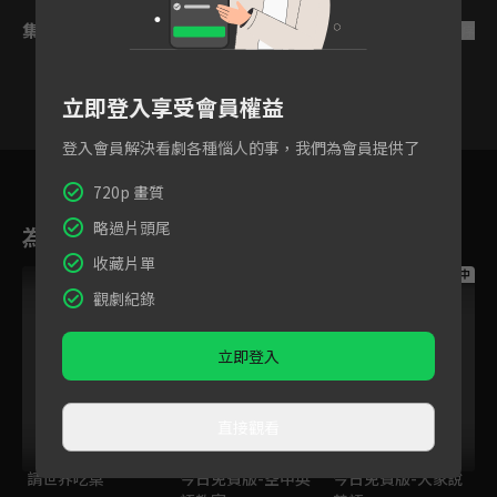
集數列表
反序
立即登入享受會員權益
登入會員解決看劇各種惱人的事，我們為會員提供了
1
2
3
4
5
6
7
720p 畫質
略過片頭尾
為您推薦
收藏片單
跟播中
跟播中
跟播中
觀劇紀錄
立即登入
直接觀看
請世界吃桌
今日免費版-空中英
今日免費版-大家說