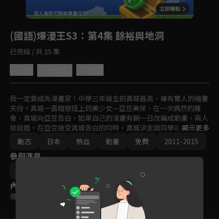
回首頁
登入後即可解鎖專屬任務
Play
(國語)爆漫王S3
：第4集 餘裕與地洞
已完結 / 共 25 集
0.0
分享
收藏
我一定要成為漫畫家！中學三年級生的真城最高，擁有驚人的繪畫
天份。真城一直暗戀班上的美少女—亞豆美保，在一次偶然的機
會，真城向亞豆告白，如果自己的漫畫有朝一日改編成動畫，兩人
就結婚。在亞豆接受真城告白的同時，真城決定與同學高木以亞城
顯示更多
木夢葉為筆名出道，一同闖盪競爭激烈的漫畫市場。
勵志
日本
熱血
動畫
免費
2011-2015
參與演員
笠井賢一
秋田谷典昭
內容標籤
普遍級