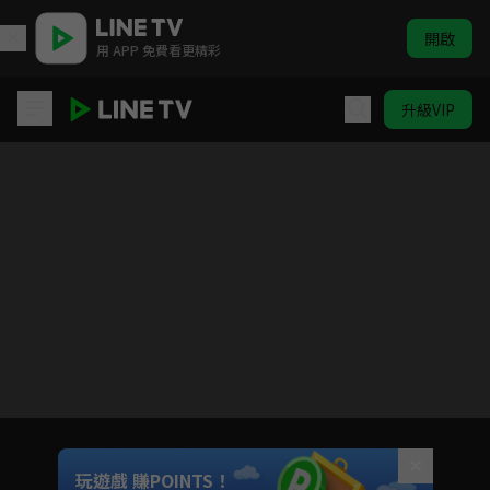
開啟
用 APP 免費看更精彩
升級VIP
(國語)爆漫王S3
目前未允許這部影片在你所在的地區播放
如有不便請見諒
Unmute
玩遊戲 賺POINTS！