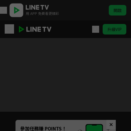
開啟
用 APP 免費看更精彩
升級VIP
爆漫王S2
目前未允許這部影片在你所在的地區播放
如有不便請見諒
Unmute
參加任務賺 POINTS！