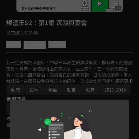
回首頁
登入後即可解鎖專屬任務
Play
爆漫王S2
：第1集 沉默與宴會
已完結 / 共 25 集
5.0
分享
收藏
我一定要成為漫畫家！中學三年級生的真城最高，擁有驚人的繪畫
天份。真城一直暗戀班上的美少女—亞豆美保，在一次偶然的機
會，真城向亞豆告白，如果自己的漫畫有朝一日改編成動畫，兩人
就結婚。在亞豆接受真城告白的同時，真城決定與同學高木以亞城
顯示更多
木夢葉為筆名出道，一同闖盪競爭激烈的漫畫市場。
勵志
日本
熱血
動畫
免費
2011-2015
參與演員
笠井賢一
秋田谷典昭
內容標籤
普遍級