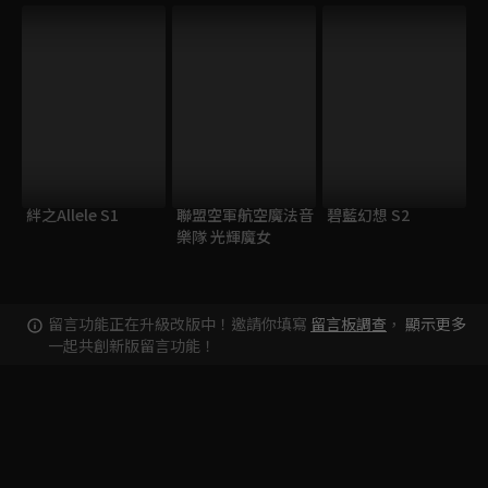
絆之Allele S1
聯盟空軍航空魔法音
碧藍幻想 S2
樂隊 光輝魔女
留言功能正在升級改版中！邀請你填寫
留言板調查
，
顯示更多
一起共創新版留言功能！