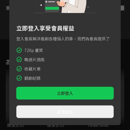
集數列表
反序
立即登入享受會員權益
登入會員解決看劇各種惱人的事，我們為會員提供了
1
2
3
4
5
6
720p 畫質
略過片頭尾
為您推薦
收藏片單
觀劇紀錄
立即登入
直接觀看
爆漫王S1
爆漫王S3
TRIBE NINE