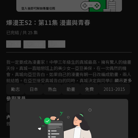
回首頁
登入後即可解鎖專屬任務
Play
爆漫王S2
：第11集 漫畫與青春
已完結 / 共 25 集
5.0
分享
收藏
我一定要成為漫畫家！中學三年級生的真城最高，擁有驚人的繪畫
天份。真城一直暗戀班上的美少女—亞豆美保，在一次偶然的機
會，真城向亞豆告白，如果自己的漫畫有朝一日改編成動畫，兩人
就結婚。在亞豆接受真城告白的同時，真城決定與同學高木以亞城
顯示更多
木夢葉為筆名出道，一同闖盪競爭激烈的漫畫市場。
勵志
日本
熱血
動畫
免費
2011-2015
參與演員
笠井賢一
秋田谷典昭
內容標籤
普遍級