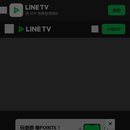
開啟
用 APP 免費看更精彩
升級VIP
爆漫王S2
目前未允許這部影片在你所在的地區播放
如有不便請見諒
Unmute
玩遊戲 賺POINTS！