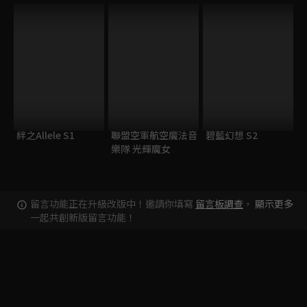
絆之Allele S1
聯盟空軍航空魔法音
碧藍幻想 S2
樂隊 光輝魔女
留言功能正在升級改版中！邀請你填寫
留言板調查
，
顯示更多
一起共創新版留言功能！