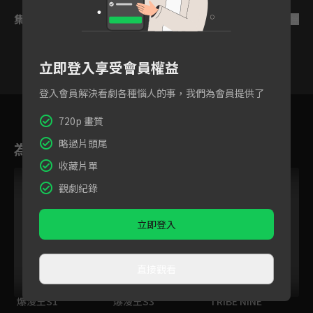
集數列表
反序
立即登入享受會員權益
登入會員解決看劇各種惱人的事，我們為會員提供了
8
9
10
11
12
13
1
720p 畫質
略過片頭尾
為您推薦
收藏片單
觀劇紀錄
立即登入
直接觀看
爆漫王S1
爆漫王S3
TRIBE NINE