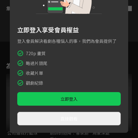
集數列表
反序
立即登入享受會員權益
登入會員解決看劇各種惱人的事，我們為會員提供了
20
21
22
23
24
25
720p 畫質
略過片頭尾
為您推薦
收藏片單
觀劇紀錄
立即登入
直接觀看
公司逼我打籃球
廚師的迫降：客家廚
烏蒙深處