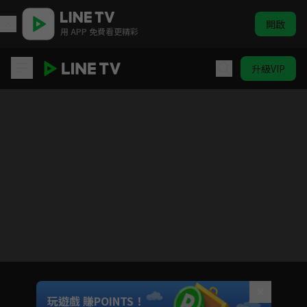
開啟
用 APP 免費看更精彩
升級VIP
(國語)爆漫王S1
目前未允許這部影片在你所在的地區播放
如有不便請見諒
Unmute
玩遊戲 賺POINTS！