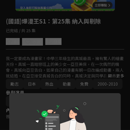
回首頁
登入後即可解鎖專屬任務
Play
(國語)爆漫王S1
：第25集 納入與剔除
已完結 / 共 25 集
0.0
分享
收藏
我一定要成為漫畫家！中學三年級生的真城最高，擁有驚人的繪畫
天份。真城一直暗戀班上的美少女—亞豆美保，在一次偶然的機
會，真城向亞豆告白，如果自己的漫畫有朝一日改編成動畫，兩人
就結婚。在亞豆接受真城告白的同時，真城決定與同學高木以亞城
顯示更多
木夢葉為筆名出道，一同闖盪競爭激烈的漫畫市場。
勵志
日本
熱血
動畫
免費
2000-2010
參與演員
笠井賢一
秋田谷典昭
內容標籤
普遍級