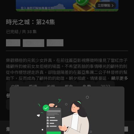
回首頁
登入後即可解鎖專屬任務
Play
時光之城
：第24集
已完結 / 共 38 集
4.8
分享
收藏
樂觀積極的元氣少女許真，在前往蓋亞影視應徵時撞見了當紅炸子
雞顧持鈞被前女友拒絕的場面。不希望丟臉的事情曝光的顧持鈞則
從中作梗想趕走許真，卻陰錯陽差的在蓋亞集團二公子林晉修的幫
助下，反而成為了顧持鈞的助理。朝夕相處、情愫蔓延，卻同時捲
顯示更多
入了集團的陰謀，兩人要如何逃出危機，讓有情人終成眷屬呢？
中國
愛情
改編
都會
免費
2023
參與演員
張哲瀚
朴敏英
集數列表
反序