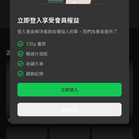
立即登入享受會員權益
登入會員解決看劇各種惱人的事，我們為會員提供了
21
22
23
24
25
26
2
720p 畫質
為您推薦
略過片頭尾
收藏片單
觀劇紀錄
立即登入
直接觀看
觸心罪探
臥虎藏鬼
她今天有點奇怪