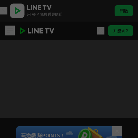
開啟
用 APP 免費看更精彩
升級VIP
時光之城
目前未允許這部影片在你所在的地區播放
如有不便請見諒
Unmute
玩遊戲 賺POINTS！