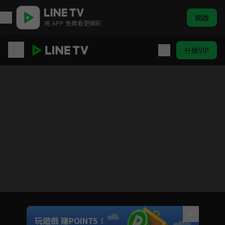
開啟
用 APP 免費看更精彩
升級VIP
能成為陌生人嗎
目前未允許這部影片在你所在的地區播放
如有不便請見諒
Unmute
玩遊戲 賺POINTS！