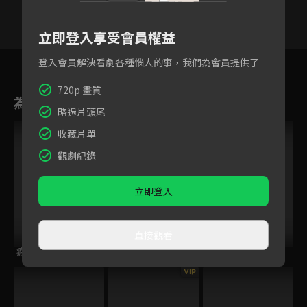
立即登入享受會員權益
1
2
3
4
5
6
登入會員解決看劇各種惱人的事，我們為會員提供了
720p 畫質
為您推薦
略過片頭尾
收藏片單
觀劇紀錄
立即登入
直接觀看
瘋狂美墨富豪
木偶的季節
再次人生
VIP