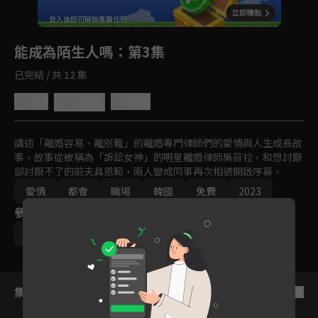
回首頁
登入後即可解鎖專屬任務
Play
能成為陌生人嗎
：第3集
已完結 / 共 12 集
4.9
分享
收藏
講述「離婚容易、離別難」的離婚專門律師們的愛情與人生成長故
事，故事從被稱為「訴訟女神」的明星離婚律師吳荷拉，和想討厭
卻討厭不了的前夫具恩範，兩人變成同事再次相遇開啟序幕。
愛情
都會
職場
韓國
免費
2023
參與演員
姜素拉
張勝祖
集數列表
反序