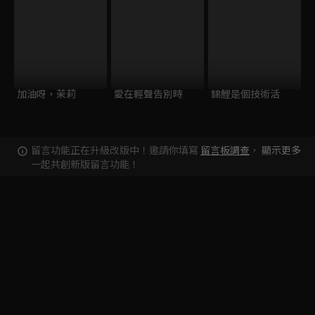
加油呀，茉莉
愛在輕聲告別時
錦鯉是個技術活
留言功能正在升級改版中！邀請你填寫
留言板調查
，
顯示更多
一起共創新版留言功能！