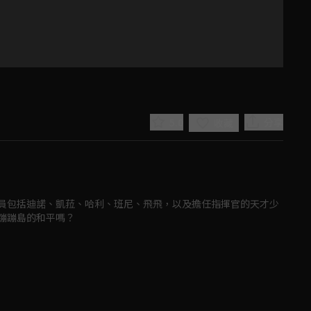
5.0
分享
收藏
員包括迪諾、凱菈、哈利、班尼、飛飛，以及擔任指揮官的天才少
蹦蹦島的和平嗎？
Play
Video