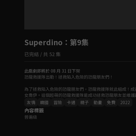
目前未允許這部影片在你所在的地區播放
Superdino
如有不便請見諒
：第9集
已完結 / 共 52 集
回首頁
此戲劇即將於 08 月 31 日下架
恐龍救援隊出動！拯救陷入危險的恐龍朋友們！

為了拯救陷入危險的恐龍朋友們，恐龍救援隊就此組成！成
女喬伊。這個超萌的恐龍救援隊能成功拯救恐龍朋友並維護
友情
韓國
冒險
卡通
親子
動畫
免費
2022
內容標籤
普遍級