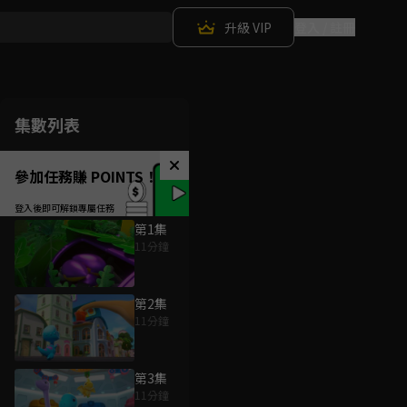
升級 VIP
登入 / 註冊
集數列表
參加任務賺 POINTS！
第1集
11分鐘
第2集
11分鐘
第3集
11分鐘