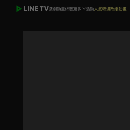
戲劇
動畫
綜藝
更多
活動
人氣韓漫改編動畫
Superdino