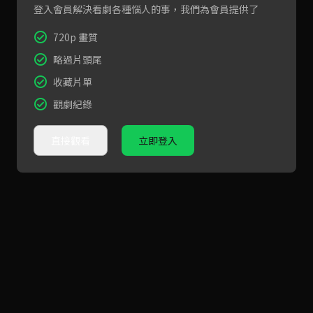
登入會員解決看劇各種惱人的事，我們為會員提供了
720p 畫質
略過片頭尾
收藏片單
觀劇紀錄
直接觀看
立即登入