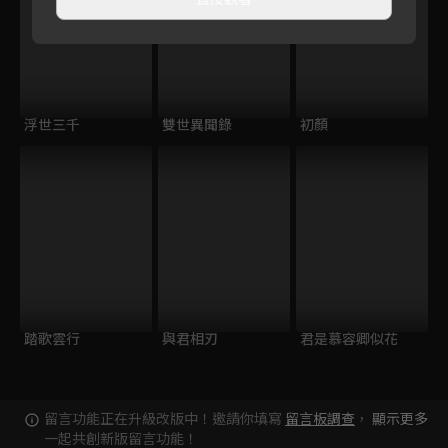
浮世三千
雙世異聞錄
初顏
踏歌雲行
與君相刃
君是慕容卿似花
留言功能正在升級改版中！邀請你填寫
留言板調查
，
顯示更多
一起共創新版留言功能！