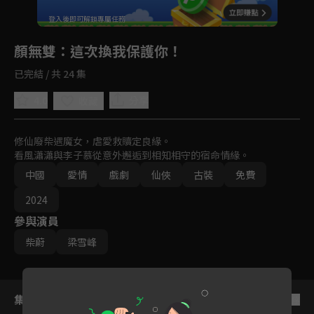
登入後即可解鎖專屬任務
Play
顏無雙
：這次換我保護你！
已完結 / 共 24 集
4.0
分享
收藏
修仙廢柴遇魔女，虐愛救贖定良緣。

看風瀟瀟與李子慕從意外邂逅到相知相守的宿命情緣。
中國
愛情
戲劇
仙俠
古裝
免費
2024
參與演員
柴蔚
梁雪峰
集數列表
反序