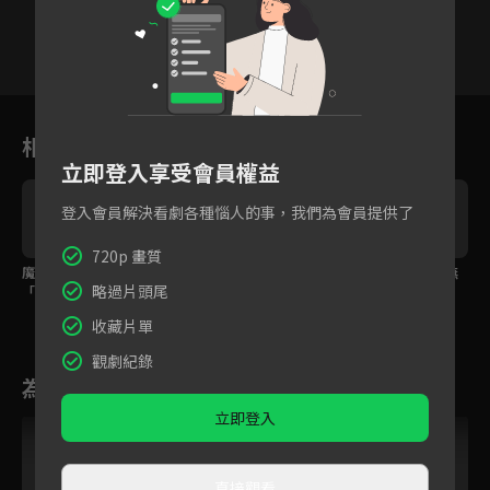
1
2
3
4
5
6
相關花絮
立即登入享受會員權益
登入會員解決看劇各種惱人的事，我們為會員提供了
720p 畫質
魔女坦白身份傾訴心意
這次換我保護你！
王員外要得逞啦！肌無
略過片頭尾
「再遇到你真好」
力少爺想英雄救美？
收藏片單
觀劇紀錄
為您推薦
立即登入
直接觀看