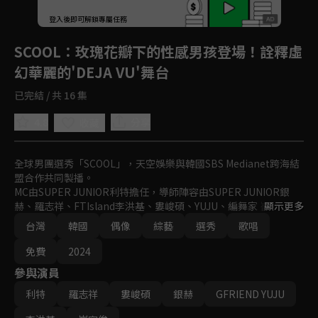
登入後即可解鎖專屬任務
Play
SCOOL
：玫瑰花瓣下的性感男孩登場！詮釋虛
幻華麗的'DEJA VU'舞台
已完結 / 共 16 集
4.8
分享
收藏
全球男團選秀「SCOOL」，天空娛樂與韓國SBS Medianet跨海結
盟合作共同製播。

MC由SUPER JUNIOR利特擔任，導師陣容由SUPER JUNIOR銀
赫、羅志祥、FTIsland李洪基、婁峻碩、YUJU、編舞家 崔容俊所
顯示更多
組成。

台灣
韓國
偶像
綜藝
選秀
歌唱
史無前例的夢幻卡司，共同打造全球新指標偶像男團。
免費
2024
參與演員
利特
羅志祥
婁峻碩
銀赫
GFRIEND YUJU