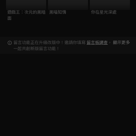
遊戲王：次元的黑暗
黑喵知情
你在星光深處
面
留言功能正在升級改版中！邀請你填寫
留言板調查
，
顯示更多
一起共創新版留言功能！