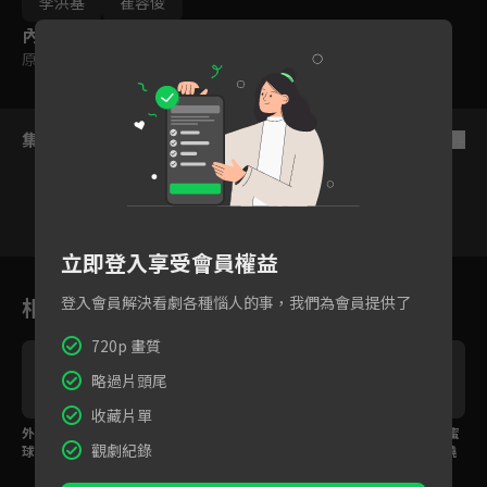
李洪基
崔容俊
內容標籤
原創
集數列表
反序
立即登入享受會員權益
1
2
3
4
5
6
相關花絮
登入會員解決看劇各種惱人的事，我們為會員提供了
720p 畫質
略過片頭尾
收藏片單
外星小熊男孩降落地
玫瑰花瓣下的性感男孩
'Oh My Girl!'舞台甜蜜
觀劇紀錄
球！'GUMMY BEAR'又
登場！詮釋虛幻華麗
加載中！會唱跳又會饒
兇又甜呈現完美舞台
的'DEJA VU'舞台
舌的學長們求認識～