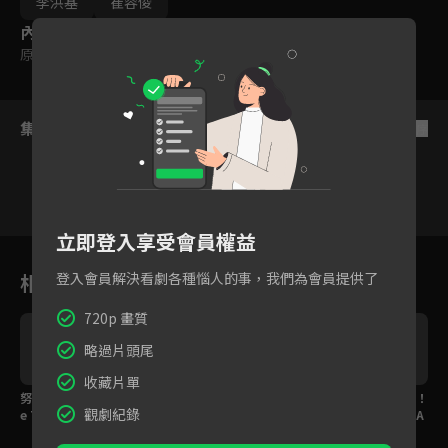
李洪基
崔容俊
內容標籤
原創
集數列表
反序
立即登入享受會員權益
1
2
3
4
5
6
相關花絮
登入會員解決看劇各種惱人的事，我們為會員提供了
720p 畫質
略過片頭尾
收藏片單
超
努力沒有白費！'We Ar
瞳孔地震！'We Are Th
'追擊者'舞台性感爆棚！
觀劇紀錄
e The Future'最終舞
e Future'驗收舞台慘不
連兆緯、林擎恩韓文RA
台超常發揮感動全場
忍睹導師們崩潰
P超驚艷