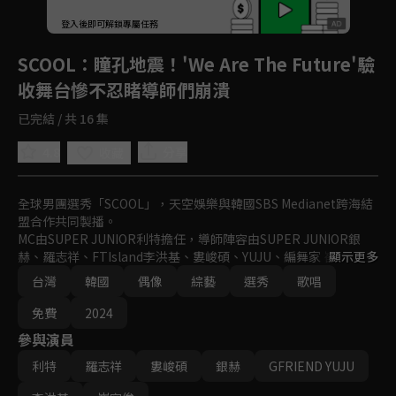
登入後即可解鎖專屬任務
Play
SCOOL
：瞳孔地震！'We Are The Future'驗
收舞台慘不忍睹導師們崩潰
已完結 / 共 16 集
4.8
分享
收藏
全球男團選秀「SCOOL」，天空娛樂與韓國SBS Medianet跨海結
盟合作共同製播。

MC由SUPER JUNIOR利特擔任，導師陣容由SUPER JUNIOR銀
赫、羅志祥、FTIsland李洪基、婁峻碩、YUJU、編舞家 崔容俊所
顯示更多
組成。

台灣
韓國
偶像
綜藝
選秀
歌唱
史無前例的夢幻卡司，共同打造全球新指標偶像男團。
免費
2024
參與演員
利特
羅志祥
婁峻碩
銀赫
GFRIEND YUJU