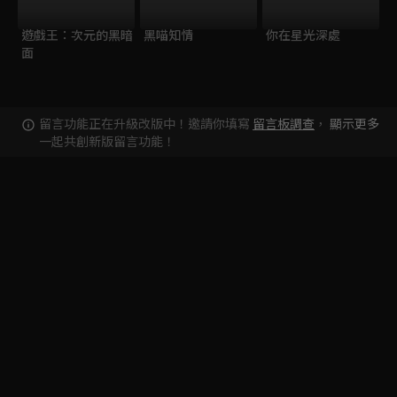
遊戲王：次元的黑暗
黑喵知情
你在星光深處
面
留言功能正在升級改版中！邀請你填寫
留言板調查
，
顯示更多
一起共創新版留言功能！