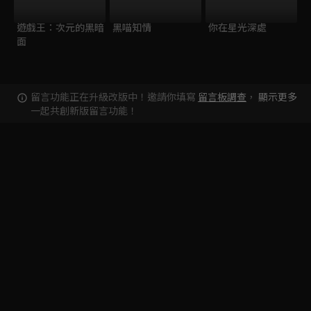
遊戲王：次元的黑暗
黑喵知情
你在星光深處
面
留言功能正在升級改版中！邀請你填寫
留言板調查
，
顯示更多
一起共創新版留言功能！