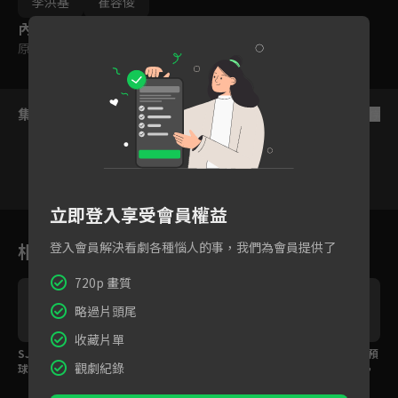
李洪基
崔容俊
內容標籤
原創
集數列表
反序
立即登入享受會員權益
1
2
3
4
5
6
相關花絮
登入會員解決看劇各種惱人的事，我們為會員提供了
720p 畫質
略過片頭尾
收藏片單
SJ銀赫邀你一起收看全
羅志祥、婁峻碩祝大家
男團選秀《SCOOL》預
觀劇紀錄
V
球男團選秀《SCOO
中秋節快樂！一起關注
告：42個青澀的夢想，
題
L》！
《SCOOL》與男孩們一
將突破極限在夢幻的舞
>