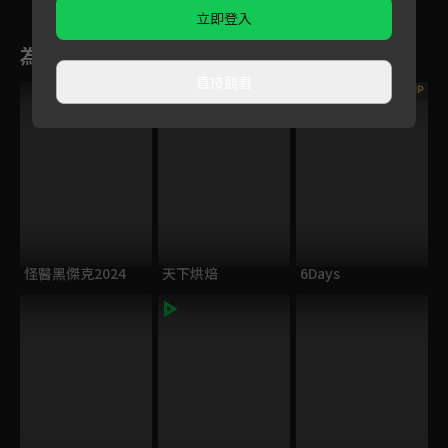
起追夢！
台閃耀
立即登入
為您推薦
直接觀看
VIP
VIP
怪醫黑傑克2024
天下烘焙
6Days