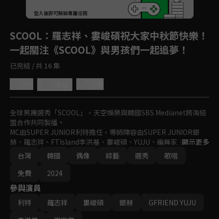
登入後即可解鎖專屬任務
Play
SCOOL
：羅志祥、婁峻碩祝大家中秋節快樂！
一起關注《SCOOL》與男孩們一起追夢！
已完結 / 共 16 集
4.8
分享
收藏
全球男團選秀「SCOOL」，天空娛樂與韓國SBS Medianet跨海結
盟合作共同製播。

MC由SUPER JUNIOR利特擔任，導師陣容由SUPER JUNIOR銀
赫、羅志祥、FTIsland李洪基、婁峻碩、YUJU、編舞家 崔容俊所
顯示更多
組成。

台灣
韓國
偶像
綜藝
選秀
歌唱
史無前例的夢幻卡司，共同打造全球新指標偶像男團。
免費
2024
參與演員
利特
羅志祥
婁峻碩
銀赫
GFRIEND YUJU