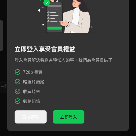
立即登入享受會員權益
全球男團選秀《SCOOL》！婁
李洪基邀你一起收看全球男團
全
登入會員解決看劇各種惱人的事，我們為會員提供了
峻碩在LINE TV等你！
選秀《SCOOL》！
利特
720p 畫質
略過片頭尾
，一起共創新版留言功能！
顯示更多
收藏片單
觀劇紀錄
直接觀看
立即登入