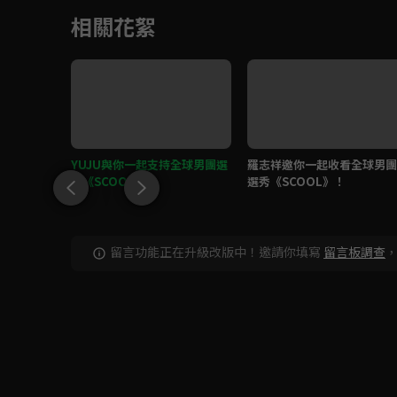
相關花絮
》MC：全
YUJU與你一起支持全球男團選
羅志祥邀你一起收看全球男團
Junio
秀《SCOOL》！
選秀《SCOOL》！
留言功能正在升級改版中！邀請你填寫
留言板調查