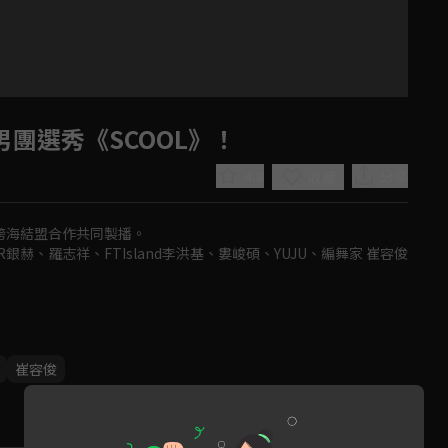
男團選秀《SCOOL》！
4.8
分享
收藏
t跨海結盟合作共同製播。

IOR銀赫、羅志祥、FTIsland李洪基、婁峻碩、YUJU、編舞家 崔容俊
Play
崔容俊
Video