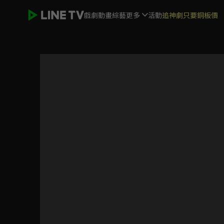
戲劇
動畫
綜藝
更多
活動
追神劇只要銅板價
SCOOL