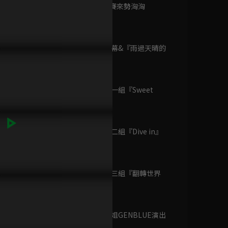
已完結 / 共 1 集
第9集 準決賽來勢洶洶
105分鐘
總決賽：序幕&『雨過天晴的
遊戲王：次元的黑暗
RAINBOW』
面
40分鐘
已完結 / 共 1 集
總決賽：第一組『Sweet
球男團選秀《SCOOL》！SJ
男團選秀《SCOOL》選手自我
男團選秀《S
Dance』
在LINE TV等你喔！
介紹：Time To Meet SCOO
介紹：Time 
7分鐘
LMATE！PART03
LMATE！PA
黑喵知情
已完結 / 共 14 集
總決賽：第二組『Dive in』
6分鐘
總決賽：第三組『翻轉世界
你在星光深處
BOOM!』
已完結 / 共 12 集
5分鐘
總決賽：學姐GENBLUE演出
12分鐘