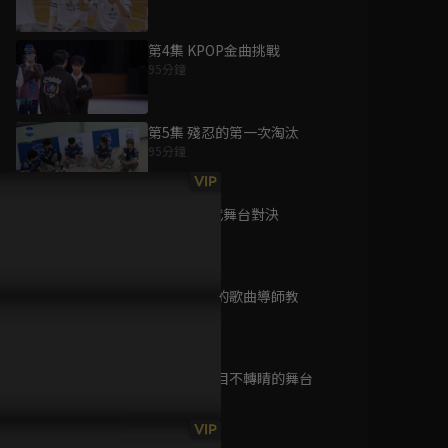
第4集 KPOP金曲挑戰
95分鐘
為您推薦
第5集 殘忍的第一次淘汰
95分鐘
怪醫黑傑克2024
VIP
已完結 / 共 1 集
第6集 第3代舞台對決
98分鐘
第7集 導師的歌曲導師教
天下烘焙
94分鐘
已完結 / 共 10 集
第8集 讓人目不轉睛的舞台
102分鐘
6Days
VIP