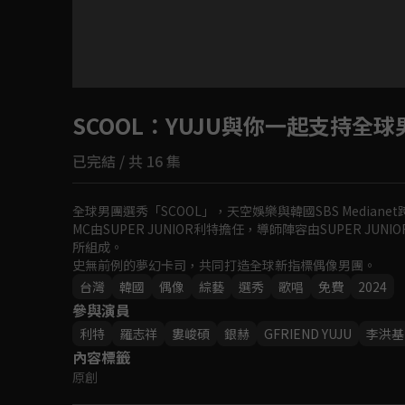
SCOOL
：YUJU與你一起支持全球
已完結 / 共 16 集
全球男團選秀「SCOOL」，天空娛樂與韓國SBS Mediane
MC由SUPER JUNIOR利特擔任，導師陣容由SUPER JUN
所組成。

史無前例的夢幻卡司，共同打造全球新指標偶像男團。
台灣
韓國
偶像
綜藝
選秀
歌唱
免費
2024
參與演員
利特
羅志祥
婁峻碩
銀赫
GFRIEND YUJU
李洪基
內容標籤
原創