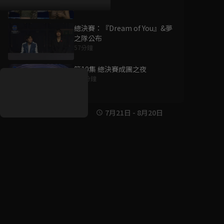
總決賽：『Dream of You』&夢
之隊公布
好康資訊
57分鐘
第10集 總決賽成團之夜
7/21-8/20，盛夏追劇祭
117分鐘
升級VIP最優惠！獨家好
戲看到飽
7月21日
-
8月20日