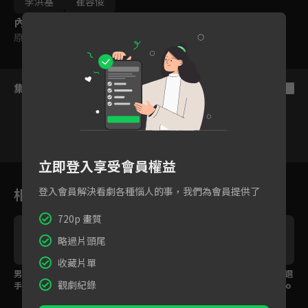
李洪基
崔容俊
內容標籤
原創
集數列表
反序
立即登入享受會員權益
1
2
3
4
5
6
相關花絮
登入會員解決看劇各種惱人的事，我們為會員提供了
720p 畫質
略過片頭尾
收藏片單
男團選秀《SCOOL》選
男團選秀《SCOOL》選
男團選秀《SCOOL》選
觀劇紀錄
V
手自我介紹：Time To
手自我介紹：Time To
手自我介紹：Time To
Meet SCOOLMATE！P
Meet SCOOLMATE！P
Meet SCOOLMATE！P