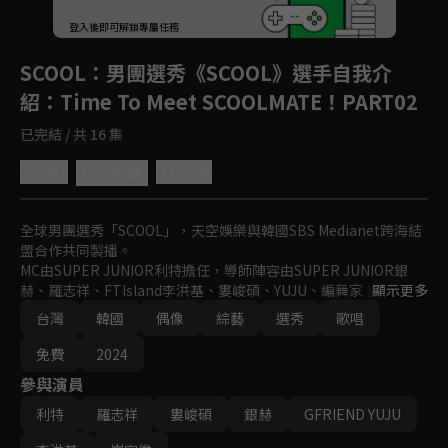
登入後即可解鎖專屬任務
Play
SCOOL
：男團選秀《SCOOL》選手自我介
紹：Time To Meet SCOOLMATE！PART02
已完結 / 共 16 集
4.8
分享
收藏
全球男團選秀「SCOOL」，天空娛樂與韓國SBS Medianet跨海結
盟合作共同製播。

MC由SUPER JUNIOR利特擔任，導師陣容由SUPER JUNIOR銀
赫、羅志祥、FTIsland李洪基、婁峻碩、YUJU、編舞家 崔容俊所
顯示更多
組成。

台灣
韓國
偶像
綜藝
選秀
歌唱
史無前例的夢幻卡司，共同打造全球新指標偶像男團。
免費
2024
參與演員
利特
羅志祥
婁峻碩
銀赫
GFRIEND YUJU