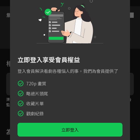
集數列表
反序
1
2
3
4
5
6
立即登入享受會員權益
相關花絮
登入會員解決看劇各種惱人的事，我們為會員提供了
720p 畫質
略過片頭尾
燙傷劇情躲不掉！帥總
初次見面就針鋒相對！
預告：這部甜寵劇預告
收藏片單
監還被公然摸胸肌？
了我的人生？！
觀劇紀錄
立即登入
為您推薦