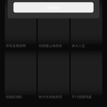
直接觀看
原來是老師啊
他跨越山海而來
再次人生
結婚前規則
她今天有點奇怪
平行戀愛時差