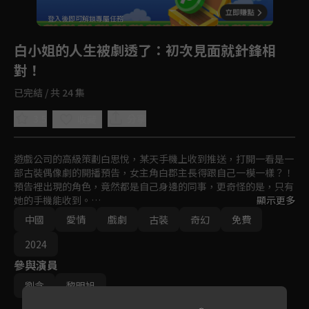
登入後即可解鎖專屬任務
Play
白小姐的人生被劇透了
：初次見面就針鋒相
對！
已完結 / 共 24 集
3.5
分享
收藏
遊戲公司的高級策劃白思悅，某天手機上收到推送，打開一看是一
部古裝偶像劇的開播預告，女主角白郡主長得跟自己一模一樣？！
預告裡出現的角色，竟然都是自己身邊的同事，更奇怪的是，只有
她的手機能收到。

顯示更多
沒想到，現實裡發生的事情也和劇情巧妙重疊了，隨著預告的「劇
中國
愛情
戲劇
古裝
奇幻
免費
透」，白思悅不僅要跟端牧將軍—上司端牧文宇談戀愛，最後還會
被奸人所害；這時預告裡出現了男二新科狀元陳頌。三人陷入愛情
2024
羈絆，人生突然被劇透，白思悅開始了逆天改命！
參與演員
劉念
黎明旭