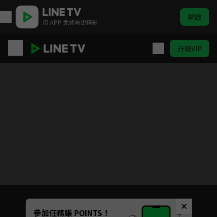
開啟
用 APP 免費看更精彩
升級VIP
ELTV｜巴塔木 ABC
目前未允許這部影片在你所在的地區播放
如有不便請見諒
Unmute
參加任務賺 POINTS！