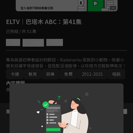
回首頁
登入後即可解鎖專屬任務
Play
ELTV｜巴塔木 ABC
：第41集
已完結 / 共 52 集
3.0
分享
收藏
專為英語初學者設計的節目，Badanamu 家族的小動物，陪著小
朋友認識字母語發音，並搭配活潑旋律，以唸唱方式輕鬆學英文！
卡通
教育
歐美
免費
2011-2015
唱跳
內容標籤
普遍級
集數列表
反序