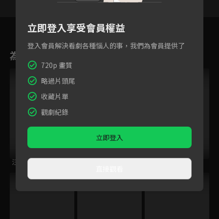
38
39
40
41
42
43
4
立即登入享受會員權益
登入會員解決看劇各種惱人的事，我們為會員提供了
為您推薦
720p 畫質
略過片頭尾
收藏片單
觀劇紀錄
立即登入
汪汪隊立大功 S6
(國語)海綿寶寶 S12
MOMO這一家 S4
直接觀看