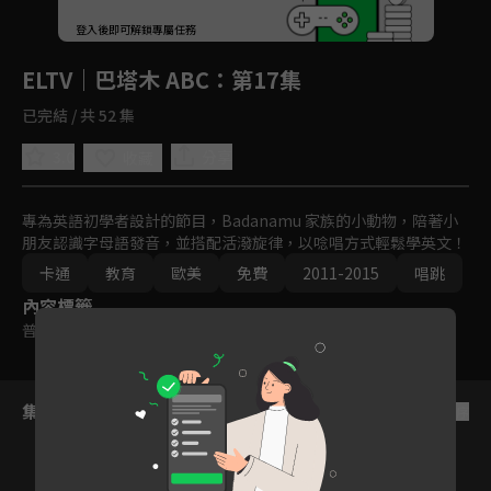
回首頁
登入後即可解鎖專屬任務
Play
ELTV｜巴塔木 ABC
：第17集
已完結 / 共 52 集
3.0
分享
收藏
專為英語初學者設計的節目，Badanamu 家族的小動物，陪著小
朋友認識字母語發音，並搭配活潑旋律，以唸唱方式輕鬆學英文！
卡通
教育
歐美
免費
2011-2015
唱跳
內容標籤
普遍級
集數列表
反序