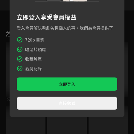
14
15
16
17
18
19
2
立即登入享受會員權益
登入會員解決看劇各種惱人的事，我們為會員提供了
為您推薦
720p 畫質
略過片頭尾
收藏片單
觀劇紀錄
立即登入
汪汪隊立大功 S6
(國語)海綿寶寶 S12
MOMO這一家 S4
直接觀看