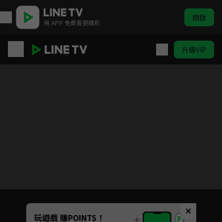
開啟
用 APP 免費看更精彩
升級VIP
ELTV｜巴塔木 ABC
目前未允許這部影片在你所在的地區播放
如有不便請見諒
Unmute
玩遊戲 賺POINTS！