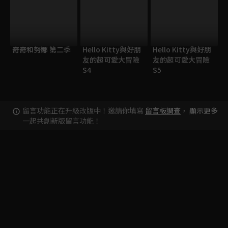
奇奇和努娜 第二季
Hello Kitty與好朋
Hello Kitty與好朋
友的超可愛大冒險
友的超可愛大冒險
S4
S5
留言功能正在升級改版中！邀請你填寫
留言板調查
，
顯示更多
一起共創新版留言功能！