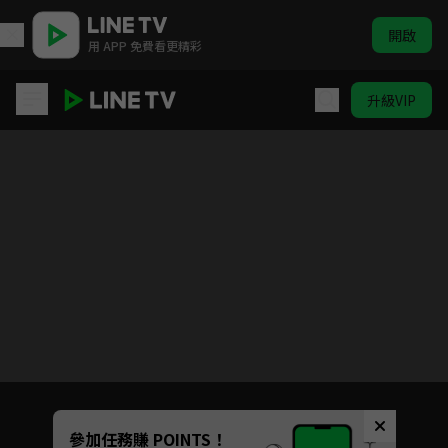
開啟
用 APP 免費看更精彩
升級VIP
ELTV｜巴塔木 唱唱歌
目前未允許這部影片在你所在的地區播放
如有不便請見諒
Unmute
參加任務賺 POINTS！