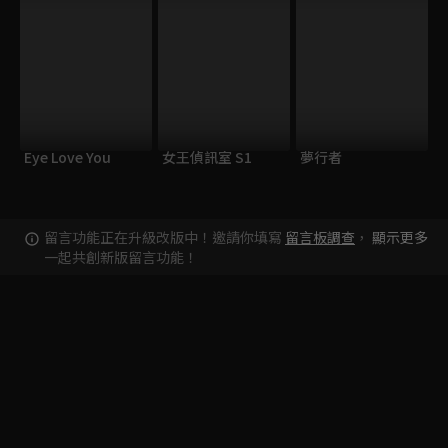
Eye Love You
女王偵訊室 S1
夢行者
留言功能正在升級改版中！邀請你填寫
留言板調查
，
顯示更多
一起共創新版留言功能！