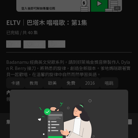
回首頁
登入後即可解鎖專屬任務
Play
ELTV｜巴塔木 唱唱歌
：第1集
已完結 / 共 40 集
0.0
分享
收藏
Badanamu 經典英文兒歌系列，請到好萊塢金獎音樂製作人 Dyla
n R. Berry 操刀，將熟悉的旋律，創造全新版本。爹地媽咪跟著寶
貝一起歡唱，在溫馨的旋律中自然而然學習英語。
卡通
教育
歐美
免費
2016
唱跳
內容標籤
普遍級
集數列表
反序