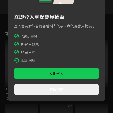
立即登入享受會員權益
1
2
3
4
5
6
登入會員解決看劇各種惱人的事，我們為會員提供了
為您推薦
720p 畫質
VIP
略過片頭尾
收藏片單
觀劇紀錄
立即登入
ELTV｜The
(日) 麵包超人
ELTV｜The
直接觀看
Wiggles 搖擺搖擺
(1185-1210)
Wiggles 搖擺搖擺
第二季
第一季
VIP