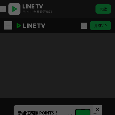
開啟
用 APP 免費看更精彩
升級VIP
ELTV｜巴塔木 唱唱歌
目前未允許這部影片在你所在的地區播放
如有不便請見諒
Unmute
參加任務賺 POINTS！