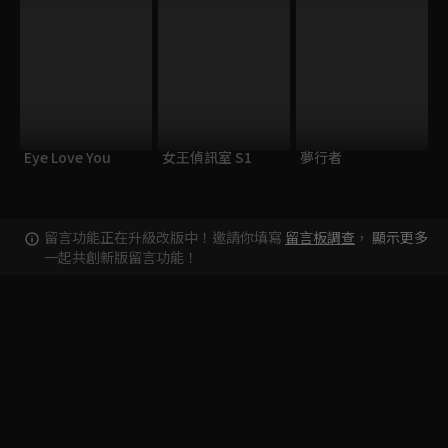
Eye Love You
女王偵訊室 S1
夢行者
留言功能正在升級改版中！邀請你填寫
留言板調查
，
顯示更多
一起共創新版留言功能！