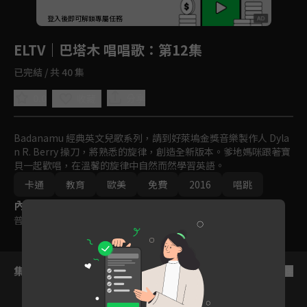
回首頁
登入後即可解鎖專屬任務
Play
ELTV｜巴塔木 唱唱歌
：第12集
已完結 / 共 40 集
0.0
分享
收藏
Badanamu 經典英文兒歌系列，請到好萊塢金獎音樂製作人 Dyla
n R. Berry 操刀，將熟悉的旋律，創造全新版本。爹地媽咪跟著寶
貝一起歡唱，在溫馨的旋律中自然而然學習英語。
卡通
教育
歐美
免費
2016
唱跳
內容標籤
普遍級
集數列表
反序