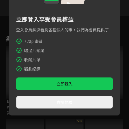
立即登入享受會員權益
9
10
11
12
13
14
1
登入會員解決看劇各種惱人的事，我們為會員提供了
為您推薦
720p 畫質
VIP
略過片頭尾
收藏片單
觀劇紀錄
立即登入
ELTV｜The
(日) 麵包超人
ELTV｜The
直接觀看
Wiggles 搖擺搖擺
(1185-1210)
Wiggles 搖擺搖擺
第二季
第一季
VIP